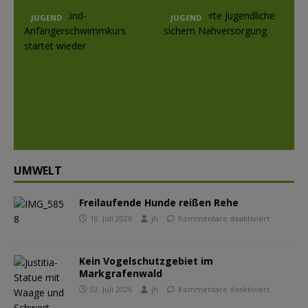
JUGEND
JUGEND
Prev
Nex
ious
t
UMWELT
Freilaufende Hunde reißen Rehe
10. Juli 2026
jh
Kommentare deaktiviert
Kein Vogelschutzgebiet im
Markgrafenwald
02. Juli 2026
jh
Kommentare deaktiviert