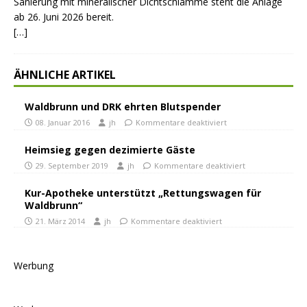
Sanierung mit mineralischer Dichtschlämme steht die Anlage
ab 26. Juni 2026 bereit.
[…]
ÄHNLICHE ARTIKEL
Waldbrunn und DRK ehrten Blutspender
08. Januar 2016
jh
Kommentare deaktiviert
Heimsieg gegen dezimierte Gäste
29. September 2019
jh
Kommentare deaktiviert
Kur-Apotheke unterstützt „Rettungswagen für
Waldbrunn“
21. März 2014
jh
Kommentare deaktiviert
Werbung