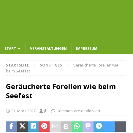
START
VERANSTALTUNGEN
IMPRESSUM
STARTSEITE
SONSTIGES
Geräucherte Forellen wie
beim Seefest
Geräucherte Forellen wie beim
Seefest
21. März 2017
jh
Kommentare deaktiviert