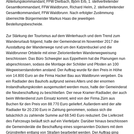
Abteilungskommandant, FFW Dielbach, Björn Erb, 1. stellvertretender
Gesamtkommandant, FFW Waldbrunn, Richard Helm, 2. stellvertretender
Gesamtkommandant, FFW Waldbrunn. Nach erfolgter Zustimmung
überreichte Bürgermeister Markus Haas die jeweiligen
Bestellungsbescheide.
Zur Stärkung der Tourismus auf dem Winterhauch und dem Trend zum
Wanderurlaub folgend, hatte der Gemeinderat im November 2017 die
Ausstattung der Wanderwege rund um den Katzenbuckel und die
Waldbrunner Ortsteile mit einer Zielorientierten Wanderwegweisung
beschlossen. Das Büro Schwegler aus Eppelheim hat die Planungen nun
abgeschlossen, sodass die Montage der Schilder und Pfosten an 100
Wegweiserstandorten anstand. Der Auftrag wurde für den Preis in Höhe
von 14.800 Euro an die Firma Hackel Bau aus Waldbrunn vergeben. Da
ein Radlader des Bauhofs aufgrund seines Alters und der enormen
Instandhaltungskosten ausgemustert werden muss, hatte der Gemeinderat
die Neubeschaffung zu beschließen. Der neue Kramer-Radlader, der auch
beim Winterdienst zum Einsatz kommt, wird von der Firma Zürn aus
Buchen für den Preis von 88.770 Euro geliefert. Außerdem wird der alte
Radlader für 20.230 Euro in Zahlung genommen, sodass sich die
tatsächlich zu zahlende Summe auf 68.540 Euro reduziert. Die Lieferzeit
des Fahrzeugs beläuft sich auf ein Vierteljahr. Darüber hinaus beschlossen
die Gemeinderäte die Beschaffung eines sogenannten Dückers mit dem
Grünstreifen entlang von Straßen bearbeitet werden. Der Auftrag ging