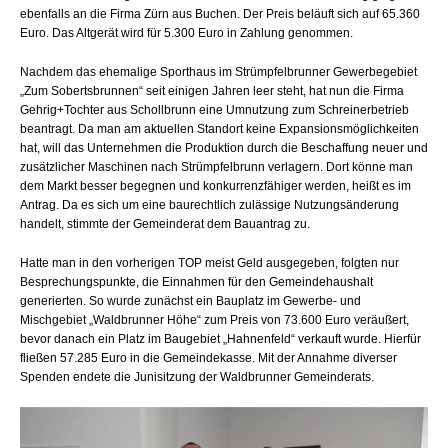
ebenfalls an die Firma Zürn aus Buchen. Der Preis beläuft sich auf 65.360
Euro. Das Altgerät wird für 5.300 Euro in Zahlung genommen.
Nachdem das ehemalige Sporthaus im Strümpfelbrunner Gewerbegebiet
„Zum Sobertsbrunnen“ seit einigen Jahren leer steht, hat nun die Firma
Gehrig+Tochter aus Schollbrunn eine Umnutzung zum Schreinerbetrieb
beantragt. Da man am aktuellen Standort keine Expansionsmöglichkeiten
hat, will das Unternehmen die Produktion durch die Beschaffung neuer und
zusätzlicher Maschinen nach Strümpfelbrunn verlagern. Dort könne man
dem Markt besser begegnen und konkurrenzfähiger werden, heißt es im
Antrag. Da es sich um eine baurechtlich zulässige Nutzungsänderung
handelt, stimmte der Gemeinderat dem Bauantrag zu.
Hatte man in den vorherigen TOP meist Geld ausgegeben, folgten nur
Besprechungspunkte, die Einnahmen für den Gemeindehaushalt
generierten. So wurde zunächst ein Bauplatz im Gewerbe- und
Mischgebiet „Waldbrunner Höhe“ zum Preis von 73.600 Euro veräußert,
bevor danach ein Platz im Baugebiet „Hahnenfeld“ verkauft wurde. Hierfür
fließen 57.285 Euro in die Gemeindekasse. Mit der Annahme diverser
Spenden endete die Junisitzung der Waldbrunner Gemeinderats.