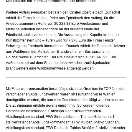
Kombination mit einem Öl-Brennwertkessel beschlossen.
Weitere Auftragsvergaben betrafen den Ortsteil Oberdielbach. Zunächst
erhielt die Firma Metallbau Peter aus Epfenbach den Auftrag, für die
Angebotssumme in Höhe von 30.228,38 Euro Verglasungs- und
Metallbauarbeiten insbesondere an der Außenfassade der
Friedhofskapelle vorzunehmen. Die Ausstattung der Kapelle mit neuen
Kunststofffenstern und – Türen wird für 7.378 Euro die Firma Fenster
Schwing aus Eberbach übernehmen. Danach erhielt die Zimmerei Holzner
aus Waldbrunn den Auftrag, am Brandweiher ein Bushäuschen in
Holzbauweise zu errichten. Der Preis beläuft sich auf 15.740,96 Euro.
Außerdem soll auf dem Gelände des inzwischen zurückgebauten
Brandweihers eine Wildblumenwiese angelegt werden.
Mit Feuerwehrpersonalien beschäftigte sich das Gremium im TOP 5. In den
verschiedenen Abteilungswehren waren im Frühjahr diverse Wahlen
durchgeführt worden, die nun vom Gemeinderat bestätigt werden mussten.
Die Zustimmung erfolgte jeweils einstimmig. So wurden folgende
Personalien beschlossen: Christoph Haaf, stellvertretenden
Abteilungskommandant, FFW Strümpfelbrunn, Thomas Edelmann, 1.
stellvertretender Abteilungskommandant, FFW Mülben, Marko Stephan,
Abteilungskommandant, FFW Dielbach, Tobias Schäfer, 2. stellvertretender