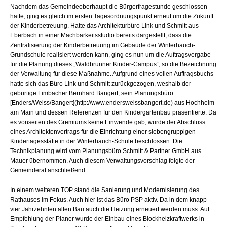
Nachdem das Gemeindeoberhaupt die Bürgerfragestunde geschlossen
hatte, ging es gleich im ersten Tagesordnungspunkt erneut um die Zukunft
der Kinderbetreuung. Hatte das Architekturbüro Link und Schmitt aus
Eberbach in einer Machbarkeitsstudio bereits dargestellt, dass die
Zentralisierung der Kinderbetreuung im Gebäude der Winterhauch-
Grundschule realisiert werden kann, ging es nun um die Auftragsvergabe
für die Planung dieses „Waldbrunner Kinder-Campus“, so die Bezeichnung
der Verwaltung für diese Maßnahme. Aufgrund eines vollen Auftragsbuchs
hatte sich das Büro Link und Schmitt zurückgezogen, weshalb der
gebürtige Limbacher Bernhard Bangert, sein Planungsbüro
[Enders/Weiss/Bangert](http://www.endersweissbangert.de) aus Hochheim
am Main und dessen Referenzen für den Kindergartenbau präsentierte. Da
es vonseiten des Gremiums keine Einwende gab, wurde der Abschluss
eines Architektenvertrags für die Einrichtung einer siebengruppigen
Kindertagesstätte in der Winterhauch-Schule beschlossen. Die
Technikplanung wird vom Planungsbüro Schmitt & Partner GmbH aus
Mauer übernommen. Auch diesem Verwaltungsvorschlag folgte der
Gemeinderat anschließend.
In einem weiteren TOP stand die Sanierung und Modernisierung des
Rathauses im Fokus. Auch hier ist das Büro PSP aktiv. Da in dem knapp
vier Jahrzehnten alten Bau auch die Heizung erneuert werden muss. Auf
Empfehlung der Planer wurde der Einbau eines Blockheizkraftwerks in