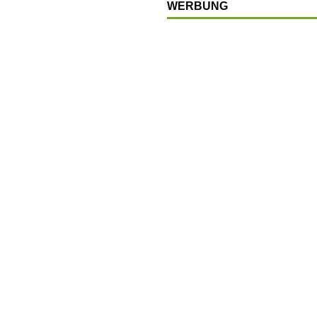
WERBUNG
LSCHAFT
chränkt
SONSTIGES
OP
LTUR
t
GESELLSCHAFT
en
SONSTIGES