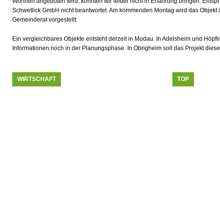
Wohnen angeboten wird, konnten wir leider nicht in Erfahrung bringen. Ent
Schwetlick GmbH nicht beantwortet. Am kommenden Montag wird das Objekt in 
Gemeinderat vorgestellt.
Ein vergleichbares Objekte entsteht derzeit in Mudau. In Adelsheim und Höpfi
Informationen noch in der Planungsphase. In Obrigheim soll das Projekt die
WIRTSCHAFT
TOP