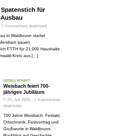
r Spatenstich für
-Ausbau
Kommentare deaktiviert
au in Waldbrunn startet:
Meridiam bauen
tlich FTTH für 21.000 Haushalte
nwald-Kreis aus.[…]
GESELLSCHAFT
Weisbach feiert 700-
jähriges Jubiläum
23. Juli 2026
Kommentare
deaktiviert
700 Jahre Weisbach: Festakt,
Ortschronik, Festvortrag und
Grußworte in Waldbrunn.
Rückblick auf Geschichte,