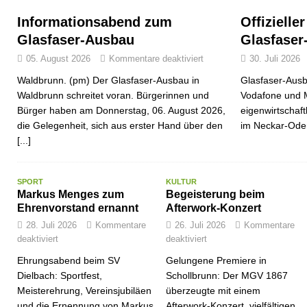
Informationsabend zum
Offizielle
Glasfaser-Ausbau
Glasfaser
05. August 2026
Kommentare deaktiviert
30. Juli 2026
Waldbrunn. (pm) Der Glasfaser-Ausbau in
Glasfaser-Ausb
Waldbrunn schreitet voran. Bürgerinnen und
Vodafone und 
Bürger haben am Donnerstag, 06. August 2026,
eigenwirtschaf
die Gelegenheit, sich aus erster Hand über den
im Neckar-Ode
[...]
SPORT
KULTUR
Markus Menges zum
Begeisterung beim
Ehrenvorstand ernannt
Afterwork-Konzert
28. Juli 2026
Kommentare
26. Juli 2026
Kommentare
deaktiviert
deaktiviert
Ehrungsabend beim SV
Gelungene Premiere in
Dielbach: Sportfest,
Schollbrunn: Der MGV 1867
Meisterehrung, Vereinsjubiläen
überzeugte mit einem
und die Ernennung von Markus
Afterwork-Konzert, vielfältigen