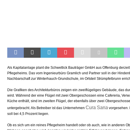
Als Kapitalanlage plant die Schwetlick Bauträger GmbH aus Offenburg derze
Pflegeheims. Das vom Ingenieurbüro Gramlich und Partner soll in der Hindenb
Nachbarschaft zur Winterhauch-Grundschule, im Ortsteil Strümpfelbrunn erric
Die Grafiken des Architekturbüros zeigen ein zweiflügeliges Gebäude, das 
wird. Während der eine Flügel mit zwei Obergeschossen eine Cafereria, Ver
Küche enthält, sind im zweiten Flügel, der ebenfalls über zwei Obergeschosse 
Cura Sana
untergebracht. Als Betreiber ist das Unternehmen
vorgesehen. D
soll bei 4,5 Prozent liegen.
Ob es sich um ein reines Pflegeheim handelt oder ob auch, wie in anderen O