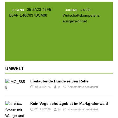
JUGEND
JUGEND
Prev
Next
ious
UMWELT
Freilaufende Hunde reißen Rehe
10. Juli 2026
jh
Kommentare deaktiviert
Kein Vogelschutzgebiet im Markgrafenwald
02. Juli 2026
jh
Kommentare deaktiviert