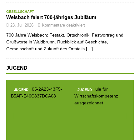
GESELLSCHAFT
Weisbach feiert 700-jähriges Jubiläum
23. Juli 2026
Kommentare deaktiviert
700 Jahre Weisbach: Festakt, Ortschronik, Festvortrag und
Grußworte in Waldbrunn. Rückblick auf Geschichte,
Gemeinschaft und Zukunft des Ortsteils.[…]
JUGEND
JUGEND
JUGEND
JUGEN
Prev
Next
ious