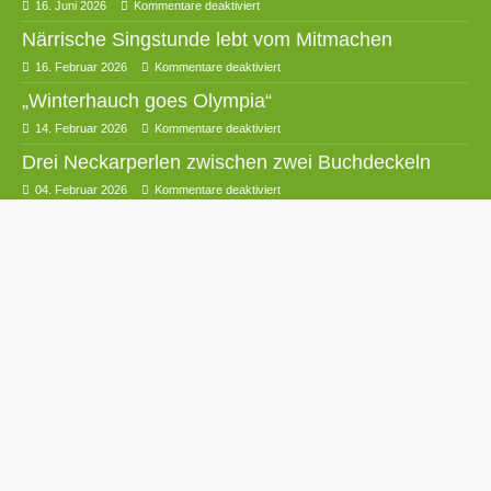
16. Juni 2026
Kommentare deaktiviert
Närrische Singstunde lebt vom Mitmachen
16. Februar 2026
Kommentare deaktiviert
„Winterhauch goes Olympia“
14. Februar 2026
Kommentare deaktiviert
Drei Neckarperlen zwischen zwei Buchdeckeln
04. Februar 2026
Kommentare deaktiviert
Seit 90 Jahren zur Ehre Gottes
24. Dezember 2025
Kommentare deaktiviert
Weihnachtskonzert des MGV Schollbrunn
10. Dezember 2025
Kommentare deaktiviert
Wechsel bei der Feuerwehrkapelle
Waldkatzenbach
16. November 2025
Kommentare deaktiviert