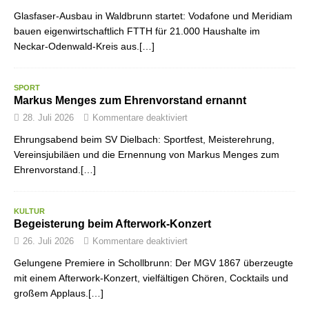
Glasfaser-Ausbau in Waldbrunn startet: Vodafone und Meridiam
bauen eigenwirtschaftlich FTTH für 21.000 Haushalte im
Neckar-Odenwald-Kreis aus.[…]
SPORT
Markus Menges zum Ehrenvorstand ernannt
28. Juli 2026
Kommentare deaktiviert
Ehrungsabend beim SV Dielbach: Sportfest, Meisterehrung,
Vereinsjubiläen und die Ernennung von Markus Menges zum
Ehrenvorstand.[…]
KULTUR
Begeisterung beim Afterwork-Konzert
26. Juli 2026
Kommentare deaktiviert
Gelungene Premiere in Schollbrunn: Der MGV 1867 überzeugte
mit einem Afterwork-Konzert, vielfältigen Chören, Cocktails und
großem Applaus.[…]