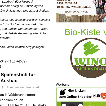
von Lohrbach über Mosbach,
chnitt erfolgt die Umleitung von
Die Umleitungen sind ausgeschildert.
etern die Asphaltdeckschicht komplett
icht im Hocheinbau verstärkt. Der
en und Bankett werden erneuert, Wege
ng und Verkehrsbelastung erhebliche
n waren.
and Baden-Württemberg getragen.
r Spatenstich für
-Ausbau
Werbung
Kommentare deaktiviert
au in Waldbrunn startet:
Meridiam bauen
tlich FTTH für 21.000 Haushalte