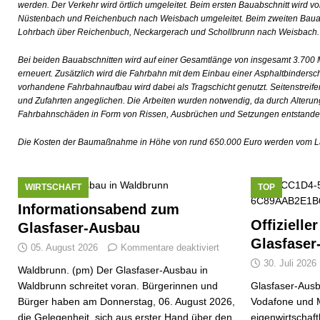
werden. Der Verkehr wird örtlich umgeleitet. Beim ersten Bauabschnitt wird 
Nüstenbach und Reichenbuch nach Weisbach umgeleitet. Beim zweiten Bauabs
Lohrbach über Reichenbuch, Neckargerach und Schollbrunn nach Weisbach. 
Bei beiden Bauabschnitten wird auf einer Gesamtlänge von insgesamt 3.700 M
erneuert. Zusätzlich wird die Fahrbahn mit dem Einbau einer Asphaltbindersch
vorhandene Fahrbahnaufbau wird dabei als Tragschicht genutzt. Seitenstreif
und Zufahrten angeglichen. Die Arbeiten wurden notwendig, da durch Alteru
Fahrbahnschäden in Form von Rissen, Ausbrüchen und Setzungen entstande
Die Kosten der Baumaßnahme in Höhe von rund 650.000 Euro werden vom L
WIRTSCHAFT
TOP
Informationsabend zum
Offizielle
Glasfaser-Ausbau
Glasfaser
05. August 2026
Kommentare deaktiviert
30. Juli 2026
Waldbrunn. (pm) Der Glasfaser-Ausbau in
Waldbrunn schreitet voran. Bürgerinnen und
Glasfaser-Ausb
Bürger haben am Donnerstag, 06. August 2026,
Vodafone und 
die Gelegenheit, sich aus erster Hand über den
eigenwirtschaf