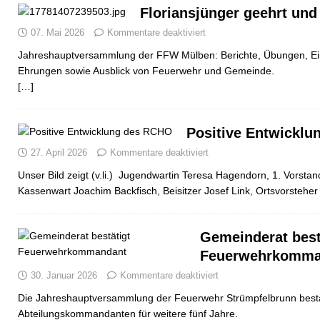
Floriansjünger geehrt und
07. Mai 2026
Kommentare deaktiviert
Jahreshauptversammlung der FFW Mülben: Berichte, Übungen, Ei
Ehrungen sowie Ausblick von Feuerwehr und Gemeinde.
[…]
Positive Entwickl
27. April 2026
Kommentare deaktiviert
Unser Bild zeigt (v.li.) Jugendwartin Teresa Hagendorn, 1. Vorsta
Kassenwart Joachim Backfisch, Beisitzer Josef Link, Ortsvorstehe
Gemeinderat best
Feuerwehrkomma
30. Januar 2026
Kommentare deaktiviert
Die Jahreshauptversammlung der Feuerwehr Strümpfelbrunn bestät
Abteilungskommandanten für weitere fünf Jahre.