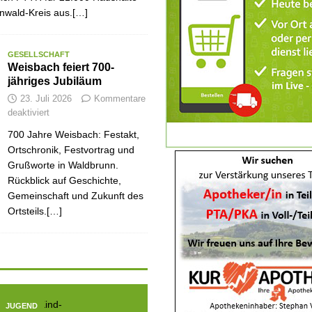
nwald-Kreis aus.[…]
GESELLSCHAFT
Weisbach feiert 700-
jähriges Jubiläum
23. Juli 2026
Kommentare
deaktiviert
700 Jahre Weisbach: Festakt,
Ortschronik, Festvortrag und
Grußworte in Waldbrunn.
Rückblick auf Geschichte,
Gemeinschaft und Zukunft des
Ortsteils.[…]
JUGEND
JUGEND
JUGE