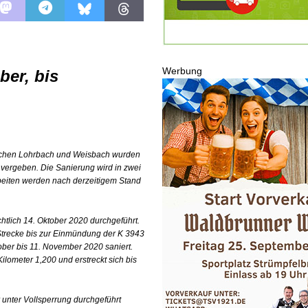
OP
LTUR
t
GESELLSCHAFT
Werbung
ber, bis
en
SONSTIGES
Ausbau
WIRTSCHAFT
he
BLAULICHT
ischen Lohrbach und Weisbach wurden
 vergeben. Die Sanierung wird in zwei
beiten werden nach derzeitigem Stand
htlich 14. Oktober 2020 durchgeführt.
 Strecke bis zur Einmündung der K 3943
ober bis 11. November 2020 saniert.
lometer 1,200 und erstreckt sich bis
nter Vollsperrung durchgeführt