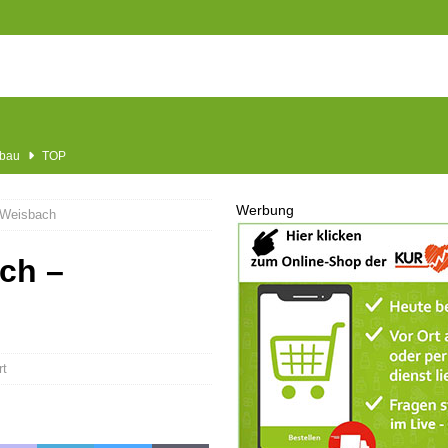
usbau
TOP
nannt
SPORT
Werbung
 Weisbach
KULTUR
GESELLSCHAFT
ch –
BLAULICHT
BLAULICHT
UGEND
rt
LSCHAFT
chränkt
SONSTIGES