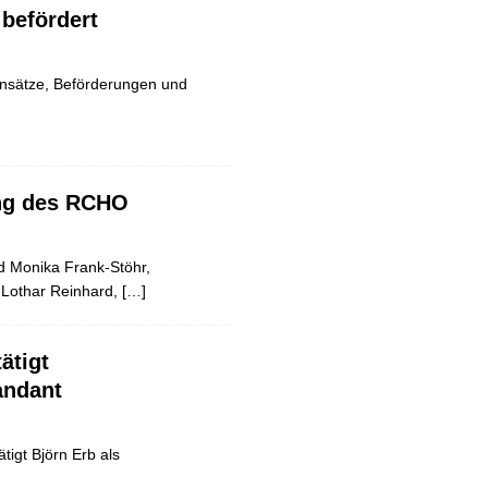
 befördert
nsätze, Beförderungen und
ung des RCHO
nd Monika Frank-Stöhr,
r Lothar Reinhard,
[…]
ätigt
ndant
igt Björn Erb als