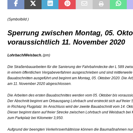
[ 10. Juli 2026 ]
Freilaufende Hunde reißen Rehe
T
[ 08. Juli 2026 ]
Dorfgeschichte sichtbar gemacht
KU
(Symbolbild )
[ 07. Juli 2026 ]
Sommerfest mit Fahrzeugweihe gefeier
Sperrung zwischen Montag, 05. Okto
[ 07. Juli 2026 ]
Durchfahrt für Individualverkehr verbot
voraussichtlich 11. November 2020
[ 05. August 2026 ]
Informationsabend zum Glasfaser-
[ 03. August 2026 ]
Vandalismus in evangelischer Kirc
Lohrbach/Weisbach.
(pm)
Die Straßenbauarbeiten für die Sanierung der Fahrbahndecke der L 589 zw
in einem öffentlichen Vergabeverfahren ausgeschrieben und sind mittlerweile
Bauabschnitten ausgeführt und beginnt am Montag, 05. Oktober 2020. Die Ar
am 11. November 2020 abgeschlossen.
Die Arbeiten des ersten Bauabschnittes werden vom 05. Oktober bis voraussic
Der Abschnitt beginnt am Ortsausgang Lohrbach und erstreckt sich auf freier
in Richtung Flugplatz. Im Anschluss wird der zweite Bauabschnitt vom 14. Okt
Dieser beginnt dann auf freier Strecke zwischen Lohrbach und Weisbach bei Ki
zum Parkplatz bei Kilometer 3,950.
Aufgrund der beengten Verkehrsverhältnisse können die Baumaßnahmen nur u