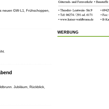
es neuen GW-L1, Frühschoppen,
WERBUNG
iht.
abend
dbrunn. Jubiläum, Rückblick,