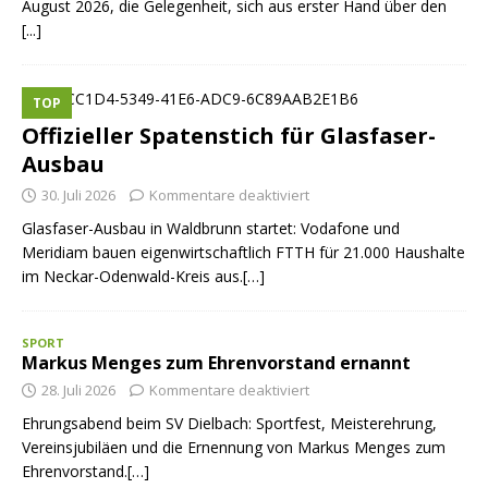
August 2026, die Gelegenheit, sich aus erster Hand über den
[...]
TOP
Offizieller Spatenstich für Glasfaser-
Ausbau
30. Juli 2026
Kommentare deaktiviert
Glasfaser-Ausbau in Waldbrunn startet: Vodafone und
Meridiam bauen eigenwirtschaftlich FTTH für 21.000 Haushalte
im Neckar-Odenwald-Kreis aus.[…]
SPORT
Markus Menges zum Ehrenvorstand ernannt
28. Juli 2026
Kommentare deaktiviert
Ehrungsabend beim SV Dielbach: Sportfest, Meisterehrung,
Vereinsjubiläen und die Ernennung von Markus Menges zum
Ehrenvorstand.[…]