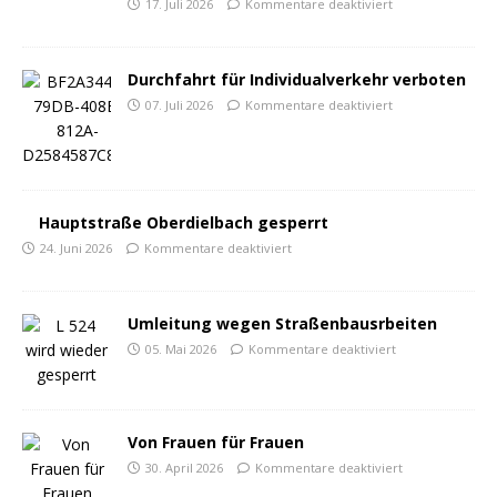
17. Juli 2026
Kommentare deaktiviert
Durchfahrt für Individualverkehr verboten
07. Juli 2026
Kommentare deaktiviert
Hauptstraße Oberdielbach gesperrt
24. Juni 2026
Kommentare deaktiviert
Umleitung wegen Straßenbausrbeiten
05. Mai 2026
Kommentare deaktiviert
Von Frauen für Frauen
30. April 2026
Kommentare deaktiviert