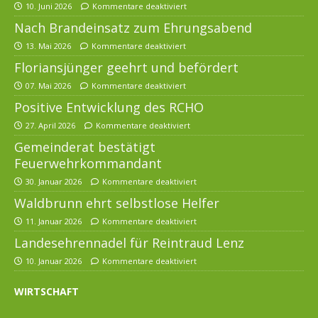
10. Juni 2026
Kommentare deaktiviert
Nach Brandeinsatz zum Ehrungsabend
13. Mai 2026
Kommentare deaktiviert
Floriansjünger geehrt und befördert
07. Mai 2026
Kommentare deaktiviert
Positive Entwicklung des RCHO
27. April 2026
Kommentare deaktiviert
Gemeinderat bestätigt
Feuerwehrkommandant
30. Januar 2026
Kommentare deaktiviert
Waldbrunn ehrt selbstlose Helfer
11. Januar 2026
Kommentare deaktiviert
Landesehrennadel für Reintraud Lenz
10. Januar 2026
Kommentare deaktiviert
WIRTSCHAFT