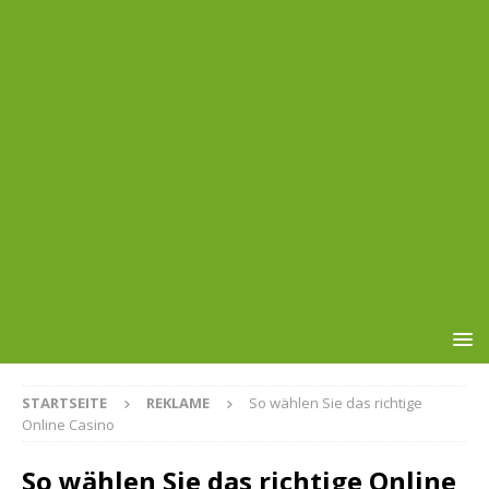
STARTSEITE
REKLAME
So wählen Sie das richtige
Online Casino
So wählen Sie das richtige Online