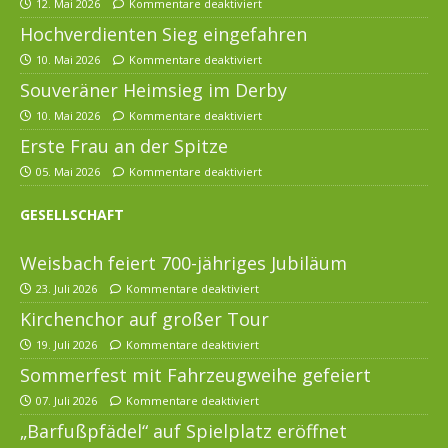
12. Mai 2026
Kommentare deaktiviert
Hochverdienten Sieg eingefahren
10. Mai 2026
Kommentare deaktiviert
Souveräner Heimsieg im Derby
10. Mai 2026
Kommentare deaktiviert
Erste Frau an der Spitze
05. Mai 2026
Kommentare deaktiviert
GESELLSCHAFT
Weisbach feiert 700-jähriges Jubiläum
23. Juli 2026
Kommentare deaktiviert
Kirchenchor auf großer Tour
19. Juli 2026
Kommentare deaktiviert
Sommerfest mit Fahrzeugweihe gefeiert
07. Juli 2026
Kommentare deaktiviert
„Barfußpfädel“ auf Spielplatz eröffnet