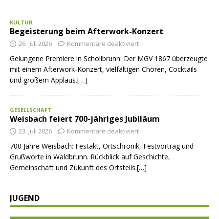
KULTUR
Begeisterung beim Afterwork-Konzert
26. Juli 2026
Kommentare deaktiviert
Gelungene Premiere in Schollbrunn: Der MGV 1867 überzeugte
mit einem Afterwork-Konzert, vielfältigen Chören, Cocktails
und großem Applaus.[…]
GESELLSCHAFT
Weisbach feiert 700-jähriges Jubiläum
23. Juli 2026
Kommentare deaktiviert
700 Jahre Weisbach: Festakt, Ortschronik, Festvortrag und
Grußworte in Waldbrunn. Rückblick auf Geschichte,
Gemeinschaft und Zukunft des Ortsteils.[…]
JUGEND