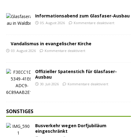
Informationsabend zum Glasfaser-Ausbau
05. August 2026
Kommentare deaktiviert
Vandalismus in evangelischer Kirche
03. August 2026
Kommentare deaktiviert
Offizieller Spatenstich für Glasfaser-
Ausbau
30. Juli 2026
Kommentare deaktiviert
SONSTIGES
Busverkehr wegen Dorfjubiläum
eingeschränkt