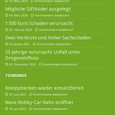
16. März 2026
Kommentare deaktiviert
Mögliche Giftköder ausgelegt
04. März 2026
Kommentare deaktiviert
1.500 Euro Schaden verursacht
02. Februar 2026
Kommentare deaktiviert
Zwei Verletzte und hoher Sachschaden
05. Januar 2026
Kommentare deaktiviert
23-Jährige verursacht Unfall unter
Drogeneinfluss
05. Dezember 2025
Kommentare deaktiviert
TOURISMUS
Kneippbecken wieder einsatzbereit
29. Juni 2026
Kommentare deaktiviert
Neue Bobby-Car-Bahn eröffnet
18. Juni 2026
Kommentare deaktiviert