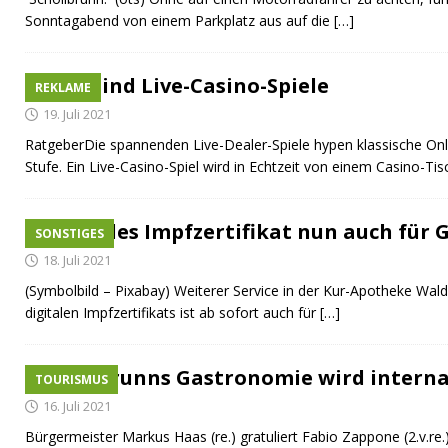
Sonntagabend von einem Parkplatz aus auf die
[…]
Was sind Live-Casino-Spiele
REKLAME
19. Juli 2021
RatgeberDie spannenden Live-Dealer-Spiele hypen klassische Onl
Stufe. Ein Live-Casino-Spiel wird in Echtzeit von einem Casino-Ti
Digitales Impfzertifikat nun auch für
SONSTIGES
18. Juli 2021
(Symbolbild – Pixabay) Weiterer Service in der Kur-Apotheke Wald
digitalen Impfzertifikats ist ab sofort auch für
[…]
Waldbrunns Gastronomie wird interna
TOURISMUS
16. Juli 2021
Bürgermeister Markus Haas (re.) gratuliert Fabio Zappone (2.v.r