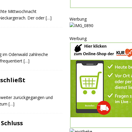
P
achte Mittwochnacht
ULTUR
Neckargerach. Der oder
[…]
Werbung
rt
GESELLSCHAFT
oten
SONSTIGES
Werbung
r-Ausbau
WIRTSCHAFT
rg im Odenwald zahlreiche
frequentiert
[…]
schließt
t weiter zurückgegangen und
 zum
[…]
 Schluss