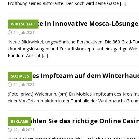
Eröffnung seines Ristorante. Der Koch wird seine Gäste
[…]
Einblicke in innovative Mosca-Lösung
WIRTSCHAFT
14. Juli 2021
Neue Blickwinkel, ungewöhnliche Perspektiven: Die 360 Grad-To
Umreifungslösungen und Zukunftskonzepte auf einzigartige Weis
Rundum-Ansicht
[…]
Mobiles Impfteam auf dem Winterhau
SOZIALES
12. Juli 2021
(Foto: privat) Waldbrunn. (pm) Ein Mobiles Impfteam des Kreis
einer Vor-Ort-Impfaktion in der Turnhalle der Winterhauch- Grun
So wählen Sie das richtige Online Casi
REKLAME
12. Juli 2021