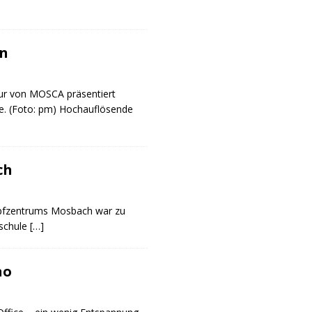
en
ur von MOSCA präsentiert
e. (Foto: pm) Hochauflösende
ch
impfzentrums Mosbach war zu
dschule
[…]
no