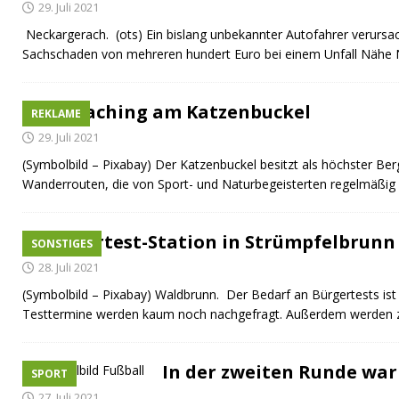
[ 10. Juli 2026 ]
Freilaufende Hunde reißen Rehe
TO
29. Juli 2021
Neckargerach. (ots) Ein bislang unbekannter Autofahrer verurs
[ 08. Juli 2026 ]
Dorfgeschichte sichtbar gemacht
K
Sachschaden von mehreren hundert Euro bei einem Unfall Nähe 
[ 07. Juli 2026 ]
Sommerfest mit Fahrzeugweihe gefeie
[ 07. Juli 2026 ]
Durchfahrt für Individualverkehr verb
Geocaching am Katzenbuckel
REKLAME
[ 05. August 2026 ]
Informationsabend zum Glasfase
29. Juli 2021
(Symbolbild – Pixabay) Der Katzenbuckel besitzt als höchster Be
Wanderrouten, die von Sport- und Naturbegeisterten regelmäßig 
Bürgertest-Station in Strümpfelbrunn 
SONSTIGES
28. Juli 2021
(Symbolbild – Pixabay) Waldbrunn. Der Bedarf an Bürgertests is
Testtermine werden kaum noch nachgefragt. Außerdem werden
In der zweiten Runde war
SPORT
27. Juli 2021