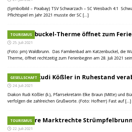
(Symbolbild – Pixabay) TSV Schwarzach – SC Weisbach 4:1 Schwa
Pflichtspiel im Jahr 2021 musste der SC
[…]
Katzenbuckel-Therme öffnet zum Feri
TOURISMUS
25. Juli 2021
(Foto: pm) Waldbrunn. Das Familienbad am Katzenbuckel, die W
Therme, öffnet rechtzeitig zum Ferienbeginn am 28. Juli 2021 sei
Diakon Rudi Kößler in Ruhestand vera
GESELLSCHAFT
24. Juli 2021
Diakon Rudi Kößler (li.), Pfarrsekretärin Elke Braun (Mitte) und 
verfolgen die zahlreichen Grußworte. (Foto: Hofherr) Fast auf
[…]
500 Jahre Marktrechte Strümpfelbrun
TOURISMUS
22. Juli 2021