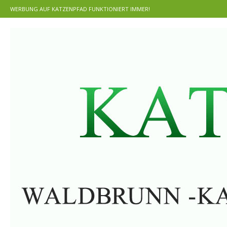
WERBUNG AUF KATZENPFAD FUNKTIONIERT IMMER!