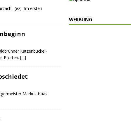
rzach. (ez) Im ersten
WERBUNG
enbeginn
aldbrunner Katzenbuckel-
ne Pforten.
[…]
bschiedet
Bürgermeister Markus Haas
n