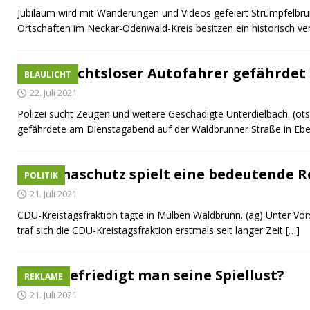
Jubiläum wird mit Wanderungen und Videos gefeiert Strümpfelbru
Ortschaften im Neckar-Odenwald-Kreis besitzen ein historisch ve
Rücksichtsloser Autofahrer gefährdet
BLAULICHT
22. Juli 2021
Polizei sucht Zeugen und weitere Geschädigte Unterdielbach. (ot
gefährdete am Dienstagabend auf der Waldbrunner Straße in Eb
„Klimaschutz spielt eine bedeutende R
POLITIK
21. Juli 2021
CDU-Kreistagsfraktion tagte in Mülben Waldbrunn. (ag) Unter Vor
traf sich die CDU-Kreistagsfraktion erstmals seit langer Zeit
[…]
Wie befriedigt man seine Spiellust?
REKLAME
21. Juli 2021