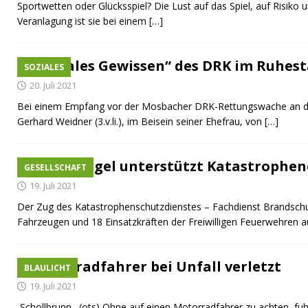
Sportwetten oder Glücksspiel? Die Lust auf das Spiel, auf Risiko
Veranlagung ist sie bei einem
[…]
„Soziales Gewissen“ des DRK im Ruhes
SOZIALES
20. Juli 2021
Bei einem Empfang vor der Mosbacher DRK-Rettungswache an de
Gerhard Weidner (3.v.li.), im Beisein seiner Ehefrau, von
[…]
Firma Vogel unterstützt Katastrophen
GESELLSCHAFT
19. Juli 2021
Der Zug des Katastrophenschutzdienstes – Fachdienst Brandschu
Fahrzeugen und 18 Einsatzkräften der Freiwilligen Feuerwehre
Motorradfahrer bei Unfall verletzt
BLAULICHT
19. Juli 2021
Schollbrunn. (ots) Ohne auf einen Motorradfahrer zu achten, fuh