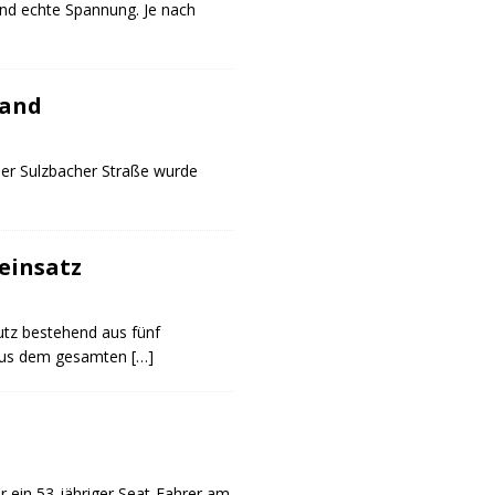
 und echte Spannung. Je nach
tand
r Sulzbacher Straße wurde
einsatz
tz bestehend aus fünf
n aus dem gesamten
[…]
r ein 53-jähriger Seat-Fahrer am