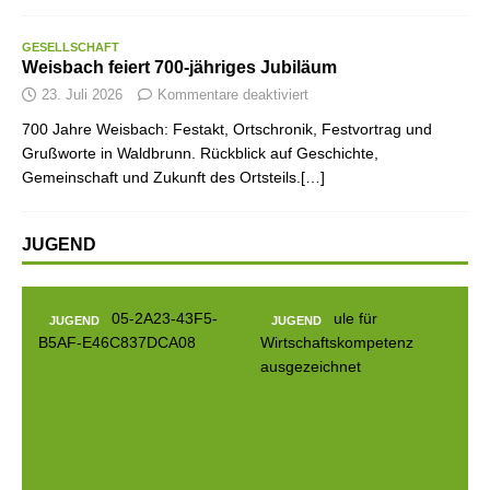
GESELLSCHAFT
Weisbach feiert 700-jähriges Jubiläum
23. Juli 2026
Kommentare deaktiviert
700 Jahre Weisbach: Festakt, Ortschronik, Festvortrag und
Grußworte in Waldbrunn. Rückblick auf Geschichte,
Gemeinschaft und Zukunft des Ortsteils.[…]
JUGEND
D
JUGEND
JUGEND
Prev
Next
ious