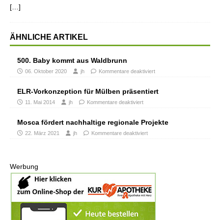
[…]
ÄHNLICHE ARTIKEL
500. Baby kommt aus Waldbrunn
06. Oktober 2020
jh
Kommentare deaktiviert
ELR-Vorkonzeption für Mülben präsentiert
11. Mai 2014
jh
Kommentare deaktiviert
Mosca fördert nachhaltige regionale Projekte
22. März 2021
jh
Kommentare deaktiviert
Werbung