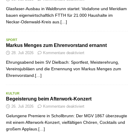
Glasfaser-Ausbau in Waldbrunn startet: Vodafone und Meridiam
bauen eigenwirtschaftlich FTTH für 21.000 Haushalte im
Neckar-Odenwald-Kreis aus.[…]
SPORT
Markus Menges zum Ehrenvorstand ernannt
28. Juli 2026
Kommentare deaktiviert
Ehrungsabend beim SV Dielbach: Sportfest, Meisterehrung,
Vereinsjubiläen und die Ernennung von Markus Menges zum
Ehrenvorstand.[…]
KULTUR
Begeisterung beim Afterwork-Konzert
26. Juli 2026
Kommentare deaktiviert
Gelungene Premiere in Schollbrunn: Der MGV 1867 überzeugte
mit einem Afterwork-Konzert, vielfältigen Chören, Cocktails und
großem Applaus.[…]