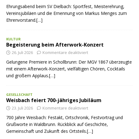
Ehrungsabend beim SV Dielbach: Sportfest, Meisterehrung,
Vereinsjubiläen und die Ernennung von Markus Menges zum
Ehrenvorstand.[…]
KULTUR
Begeisterung beim Afterwork-Konzert
26. Juli 2026
Kommentare deaktiviert
Gelungene Premiere in Schollbrunn: Der MGV 1867 überzeugte
mit einem Afterwork-Konzert, vielfältigen Chören, Cocktails
und großem Applaus.[…]
GESELLSCHAFT
Weisbach feiert 700-jähriges Jubiläum
23. Juli 2026
Kommentare deaktiviert
700 Jahre Weisbach: Festakt, Ortschronik, Festvortrag und
Grußworte in Waldbrunn. Rückblick auf Geschichte,
Gemeinschaft und Zukunft des Ortsteils.[…]