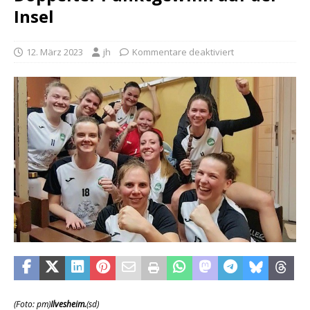
Insel
12. März 2023
jh
Kommentare deaktiviert
(Foto: pm)
Ilvesheim.
(sd)