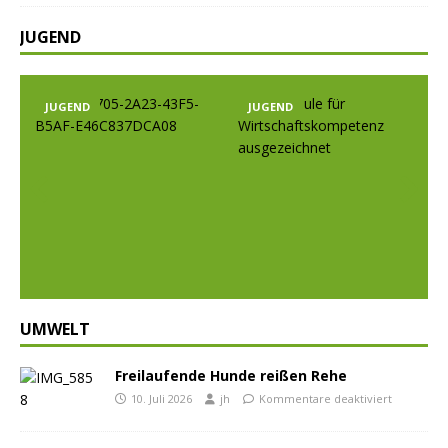
JUGEND
JUGEND
JUGEND
Prev
Nex
ious
t
UMWELT
Freilaufende Hunde reißen Rehe
10. Juli 2026
jh
Kommentare deaktiviert