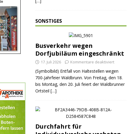
[…]
SONSTIGES
Busverkehr wegen
Dorfjubiläum eingeschränkt
ND
JUGEND
JUGEND
17. Juli 2026
Kommentare deaktiviert
(Symbolbild) Entfall von Haltestellen wegen
700-Jahrfeier Waldbrunn. Von Freitag, den 18.
bis Montag, den 20. Juli feiert der Waldbrunner
Ortsteil
[…]
Durchfahrt für