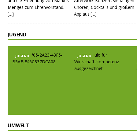
und die Ernennung von Markus
Afterwork-Konzert, vielfältigen
Menges zum Ehrenvorstand.
Chören, Cocktails und großem
[…]
Applaus.[…]
JUGEND
JUGEND
JUGEND
UMWELT