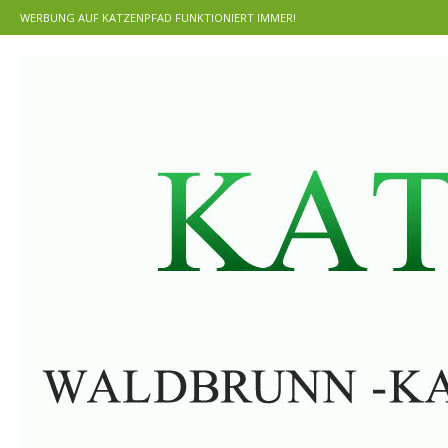
WERBUNG AUF KATZENPFAD FUNKTIONIERT IMMER!