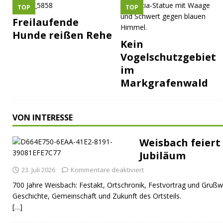
TOP
TOP
Freilaufende
Hunde reißen Rehe
Kein
Vogelschutzgebiet
im
Markgrafenwald
VON INTERESSE
Weisbach feiert 
Jubiläum
23. Juli 2026
Kommentare deaktiviert
700 Jahre Weisbach: Festakt, Ortschronik, Festvortrag und Grußw
Geschichte, Gemeinschaft und Zukunft des Ortsteils.
[…]