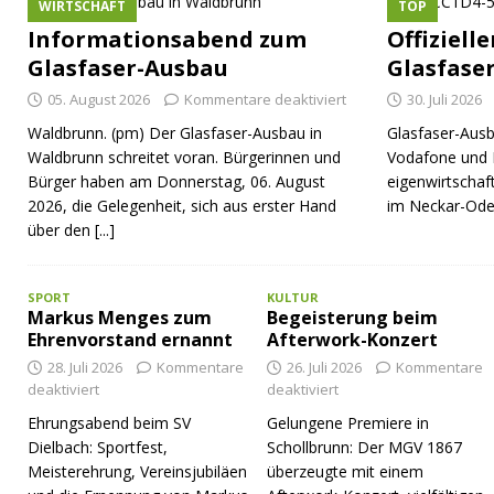
WIRTSCHAFT
TOP
Informationsabend zum
Offiziell
Glasfaser-Ausbau
Glasfase
05. August 2026
Kommentare deaktiviert
30. Juli 2026
Waldbrunn. (pm) Der Glasfaser-Ausbau in
Glasfaser-Ausb
Waldbrunn schreitet voran. Bürgerinnen und
Vodafone und 
Bürger haben am Donnerstag, 06. August
eigenwirtschaf
2026, die Gelegenheit, sich aus erster Hand
im Neckar-Ode
über den
[...]
SPORT
KULTUR
Markus Menges zum
Begeisterung beim
Ehrenvorstand ernannt
Afterwork-Konzert
28. Juli 2026
Kommentare
26. Juli 2026
Kommentare
deaktiviert
deaktiviert
Ehrungsabend beim SV
Gelungene Premiere in
Dielbach: Sportfest,
Schollbrunn: Der MGV 1867
Meisterehrung, Vereinsjubiläen
überzeugte mit einem