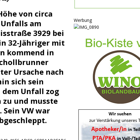
ULTUR
Höhe von circa
rt
GESELLSCHAFT
Werbung
 Unfalls am
oten
SONSTIGES
sstraße 3929 bei
r-Ausbau
WIRTSCHAFT
in 32-Jähriger mit
he
BLAULICHT
unn kommend in
Schollbrunner
ter Ursache nach
in sich sein
 dem Unfall zog
n zu und musste
. Sein VW war
bgeschleppt.