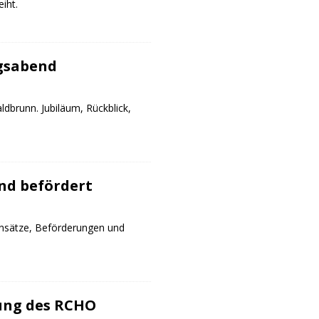
iht.
gsabend
dbrunn. Jubiläum, Rückblick,
nd befördert
nsätze, Beförderungen und
lung des RCHO