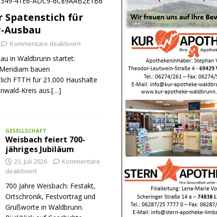
er Spatenstich für
r-Ausbau
Kommentare deaktiviert
au in Waldbrunn startet:
Meridiam bauen
tlich FTTH für 21.000 Haushalte
nwald-Kreis aus.[…]
GESELLSCHAFT
Weisbach feiert 700-
jähriges Jubiläum
23. Juli 2026
Kommentare
deaktiviert
700 Jahre Weisbach: Festakt,
Ortschronik, Festvortrag und
Grußworte in Waldbrunn.