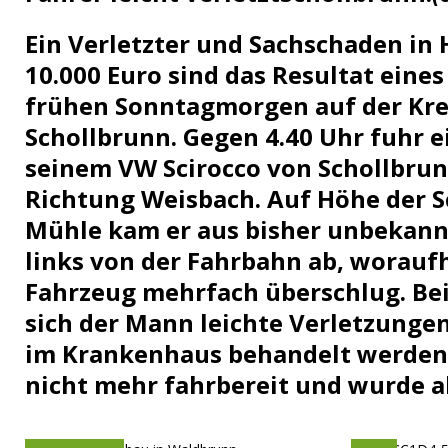
[ 08. Juli 2026 ]
Dorfgeschichte sichtbar gemacht
K
Ein Verletzter und Sachschaden in 
[ 07. Juli 2026 ]
Sommerfest mit Fahrzeugweihe gefeie
10.000 Euro sind das Resultat eines
[ 07. Juli 2026 ]
Durchfahrt für Individualverkehr verb
frühen Sonntagmorgen auf der Krei
[ 05. August 2026 ]
Informationsabend zum Glasfase
Schollbrunn. Gegen 4.40 Uhr fuhr e
[ 03. August 2026 ]
Vandalismus in evangelischer Kirc
seinem VW Scirocco von Schollbr
Richtung Weisbach. Auf Höhe der 
Mühle kam er aus bisher unbekann
links von der Fahrbahn ab, woraufh
Fahrzeug mehrfach überschlug. Bei
sich der Mann leichte Verletzunge
im Krankenhaus behandelt werden
nicht mehr fahrbereit und wurde a