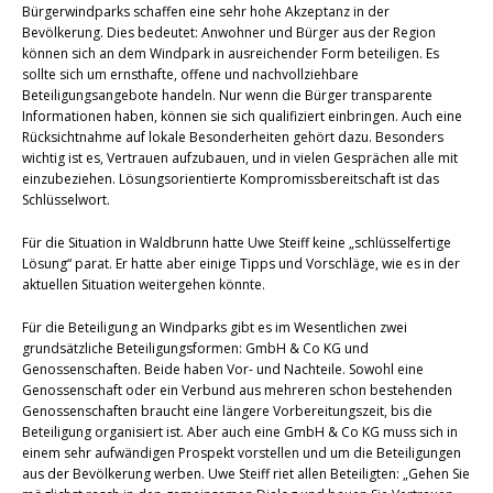
Bürgerwindparks schaffen eine sehr hohe Akzeptanz in der
Bevölkerung. Dies bedeutet: Anwohner und Bürger aus der Region
können sich an dem Windpark in ausreichender Form beteiligen. Es
sollte sich um ernsthafte, offene und nachvollziehbare
Beteiligungsangebote handeln. Nur wenn die Bürger transparente
Informationen haben, können sie sich qualifiziert einbringen. Auch eine
Rücksichtnahme auf lokale Besonderheiten gehört dazu. Besonders
wichtig ist es, Vertrauen aufzubauen, und in vielen Gesprächen alle mit
einzubeziehen. Lösungsorientierte Kompromissbereitschaft ist das
Schlüsselwort.
Für die Situation in Waldbrunn hatte Uwe Steiff keine „schlüsselfertige
Lösung“ parat. Er hatte aber einige Tipps und Vorschläge, wie es in der
aktuellen Situation weitergehen könnte.
Für die Beteiligung an Windparks gibt es im Wesentlichen zwei
grundsätzliche Beteiligungsformen: GmbH & Co KG und
Genossenschaften. Beide haben Vor- und Nachteile. Sowohl eine
Genossenschaft oder ein Verbund aus mehreren schon bestehenden
Genossenschaften braucht eine längere Vorbereitungszeit, bis die
Beteiligung organisiert ist. Aber auch eine GmbH & Co KG muss sich in
einem sehr aufwändigen Prospekt vorstellen und um die Beteiligungen
aus der Bevölkerung werben. Uwe Steiff riet allen Beteiligten: „Gehen Sie