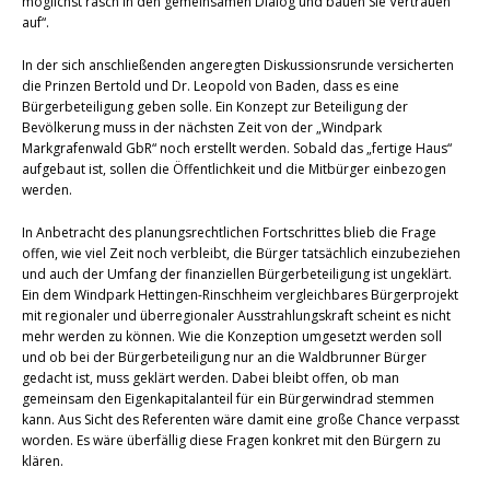
möglichst rasch in den gemeinsamen Dialog und bauen Sie Vertrauen
auf“.
In der sich anschließenden angeregten Diskussionsrunde versicherten
die Prinzen Bertold und Dr. Leopold von Baden, dass es eine
Bürgerbeteiligung geben solle. Ein Konzept zur Beteiligung der
Bevölkerung muss in der nächsten Zeit von der „Windpark
Markgrafenwald GbR“ noch erstellt werden. Sobald das „fertige Haus“
aufgebaut ist, sollen die Öffentlichkeit und die Mitbürger einbezogen
werden.
In Anbetracht des planungsrechtlichen Fortschrittes blieb die Frage
offen, wie viel Zeit noch verbleibt, die Bürger tatsächlich einzubeziehen
und auch der Umfang der finanziellen Bürgerbeteiligung ist ungeklärt.
Ein dem Windpark Hettingen-Rinschheim vergleichbares Bürgerprojekt
mit regionaler und überregionaler Ausstrahlungskraft scheint es nicht
mehr werden zu können. Wie die Konzeption umgesetzt werden soll
und ob bei der Bürgerbeteiligung nur an die Waldbrunner Bürger
gedacht ist, muss geklärt werden. Dabei bleibt offen, ob man
gemeinsam den Eigenkapitalanteil für ein Bürgerwindrad stemmen
kann. Aus Sicht des Referenten wäre damit eine große Chance verpasst
worden. Es wäre überfällig diese Fragen konkret mit den Bürgern zu
klären.