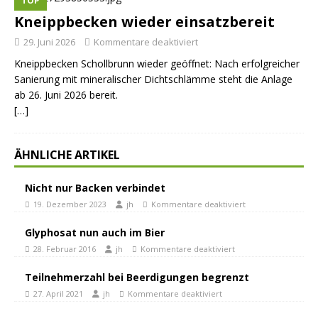
TOP
Kneippbecken wieder einsatzbereit
29. Juni 2026
Kommentare deaktiviert
Kneippbecken Schollbrunn wieder geöffnet: Nach erfolgreicher
Sanierung mit mineralischer Dichtschlämme steht die Anlage
ab 26. Juni 2026 bereit.
[…]
ÄHNLICHE ARTIKEL
Nicht nur Backen verbindet
19. Dezember 2023
jh
Kommentare deaktiviert
Glyphosat nun auch im Bier
28. Februar 2016
jh
Kommentare deaktiviert
Teilnehmerzahl bei Beerdigungen begrenzt
27. April 2021
jh
Kommentare deaktiviert