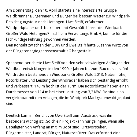
Am Donnerstag, den 10. April startete eine interessierte Gruppe
Waldbrunner Bürgerinnen und Bürger bei bestem Wetter zur Windpark-
Besichtigungstour nach Hettingen. Uwe Steiff, erfahrener
Windparkplaner und -betreiber und Geschäftsführer der Windpark
Großer Wald Hettingen/Rinschheim Verwaltungs GmbH, konnte für die
fachkundige Führung gewonnen werden.
Den Kontakt zwischen der UBW und Uwe Steiff hatte Susanne Wirtz von
der Bürgerenergiegenossenschaft eG hergestellt.
Spannend berichtete Uwe Steiff von den sehr schwierigen Anfängen der
Windkraftentwicklungen in den 1990er Jahren bis zum Bau des aus fünf
Windrädern bestehenden Windparks Großer Wald 2013. Nabenhöhe,
Rotorblätter und Leistung der Windräder haben sich beständig erhöht
und verbessert. 143 m hoch ist der Turm. Die Rotorblätter haben einen
Durchmesser von 114 m bei einer Leistung von 3,2 MW. Sie sind also
vergleichbar mit den Anlagen, die im Windpark Markgrafenwald geplant
sind.
Deutlich kam im Bericht von Uwe Steiff zum Ausdruck, was ihm
besonders wichtig ist: „Solch ein Projekt kann nur gelingen, wenn alle
Beteiligten von Anfang an mit im Boot sind: Ortsvorsteher,
Bürgermeister, Landrat, Bürger, Naturschützer. Das erfordert eine