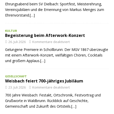
Ehrungsabend beim SV Dielbach: Sportfest, Meisterehrung,
Vereinsjubiläen und die Ernennung von Markus Menges zum
Ehrenvorstand.[…]
KULTUR
Begeisterung beim Afterwork-Konzert
26. Juli 2026
Kommentare deaktiviert
Gelungene Premiere in Schollbrunn: Der MGV 1867 überzeugte
mit einem Afterwork-Konzert, vielfältigen Chören, Cocktails
und großem Applaus.[…]
GESELLSCHAFT
Weisbach feiert 700-jähriges Jubiläum
23. Juli 2026
Kommentare deaktiviert
700 Jahre Weisbach: Festakt, Ortschronik, Festvortrag und
Grußworte in Waldbrunn. Rückblick auf Geschichte,
Gemeinschaft und Zukunft des Ortsteils.[…]