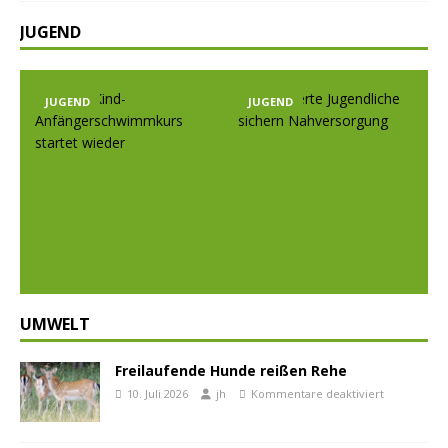
JUGEND
JUGEND
JUGEND
Prev
Nex
ious
t
UMWELT
Freilaufende Hunde reißen Rehe
10. Juli 2026
jh
Kommentare deaktiviert