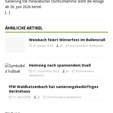
Sanierung mit mineralischer Dichtschlämme steht die Anlage
ab 26. Juni 2026 bereit.
[…]
ÄHNLICHE ARTIKEL
Weisbach feiert Winterfest im Bullenstall
20. Januar 2014
jh
Kommentare deaktiviert
Heimsieg nach spannendem Duell
07. Dezember 2025
jh
Kommentare
deaktiviert
FFW Waldkatzenbach hat sanierungsbedürftiges
Gerätehaus
11. April 2018
jh
Kommentare deaktiviert