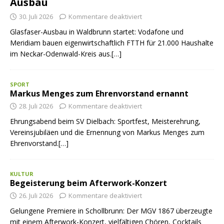
Ausbau
30. Juli 2026
Kommentare deaktiviert
Glasfaser-Ausbau in Waldbrunn startet: Vodafone und
Meridiam bauen eigenwirtschaftlich FTTH für 21.000 Haushalte
im Neckar-Odenwald-Kreis aus.[…]
SPORT
Markus Menges zum Ehrenvorstand ernannt
28. Juli 2026
Kommentare deaktiviert
Ehrungsabend beim SV Dielbach: Sportfest, Meisterehrung,
Vereinsjubiläen und die Ernennung von Markus Menges zum
Ehrenvorstand.[…]
KULTUR
Begeisterung beim Afterwork-Konzert
26. Juli 2026
Kommentare deaktiviert
Gelungene Premiere in Schollbrunn: Der MGV 1867 überzeugte
mit einem Afterwork-Konzert, vielfältigen Chören, Cocktails