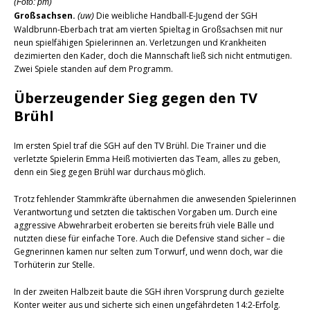
(Foto: pm)
Großsachsen.
Die weibliche Handball-E-Jugend der SGH
(uw)
Waldbrunn-Eberbach trat am vierten Spieltag in Großsachsen mit nur
neun spielfähigen Spielerinnen an. Verletzungen und Krankheiten
dezimierten den Kader, doch die Mannschaft ließ sich nicht entmutigen.
Zwei Spiele standen auf dem Programm.
Überzeugender Sieg gegen den TV
Brühl
Im ersten Spiel traf die SGH auf den TV Brühl. Die Trainer und die
verletzte Spielerin Emma Heiß motivierten das Team, alles zu geben,
denn ein Sieg gegen Brühl war durchaus möglich.
Trotz fehlender Stammkräfte übernahmen die anwesenden Spielerinnen
Verantwortung und setzten die taktischen Vorgaben um. Durch eine
aggressive Abwehrarbeit eroberten sie bereits früh viele Bälle und
nutzten diese für einfache Tore. Auch die Defensive stand sicher – die
Gegnerinnen kamen nur selten zum Torwurf, und wenn doch, war die
Torhüterin zur Stelle.
In der zweiten Halbzeit baute die SGH ihren Vorsprung durch gezielte
Konter weiter aus und sicherte sich einen ungefährdeten 14:2-Erfolg.