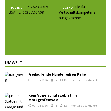
JUGEND
JUGEND
Prev
Nex
ious
t
UMWELT
Freilaufende Hunde reißen Rehe
10. Juli 2026
jh
Kommentare deaktiviert
Kein Vogelschutzgebiet im
Markgrafenwald
02. Juli 2026
jh
Kommentare deaktiviert