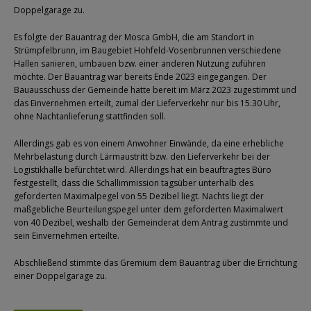
Doppelgarage zu.
Es folgte der Bauantrag der Mosca GmbH, die am Standort in
Strümpfelbrunn, im Baugebiet Hohfeld-Vosenbrunnen verschiedene
Hallen sanieren, umbauen bzw. einer anderen Nutzung zuführen
möchte. Der Bauantrag war bereits Ende 2023 eingegangen. Der
Bauausschuss der Gemeinde hatte bereit im März 2023 zugestimmt und
das Einvernehmen erteilt, zumal der Lieferverkehr nur bis 15.30 Uhr,
ohne Nachtanlieferung stattfinden soll.
Allerdings gab es von einem Anwohner Einwände, da eine erhebliche
Mehrbelastung durch Lärmaustritt bzw. den Lieferverkehr bei der
Logistikhalle befürchtet wird. Allerdings hat ein beauftragtes Büro
festgestellt, dass die Schallimmission tagsüber unterhalb des
geforderten Maximalpegel von 55 Dezibel liegt. Nachts liegt der
maßgebliche Beurteilungspegel unter dem geforderten Maximalwert
von 40 Dezibel, weshalb der Gemeinderat dem Antrag zustimmte und
sein Einvernehmen erteilte.
Abschließend stimmte das Gremium dem Bauantrag über die Errichtung
einer Doppelgarage zu.