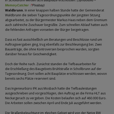
In Schollbrunn werden acht Bauplätze erschlossen. (Symbolbild –
MemoryCatcher
Pixabay)
Waldbrunn.
In einer knappen halben Stunde hatte der Gemeinderat
Waldbrunn die sieben Tagesordnungspunkte der jüngsten Sitzung
abgearbeitet, zu der Bürgermeister Markus Haas neben dem Gremium
auch zahlreiche Zuschauer begrüßte. Zum schnellen Ablauf hatten auch
die fehlenden Anfragen vonseiten der Bürger beigetragen.
Dass es fast ausschließlich um Beratungen und Beschlüsse rund um
Auftragsvergaben ging, trug ebenfalls zur Beschleunigung bei. Zwei
Bauanträge, die ohne Kontroversen besprochen wurden, sorgten
darüber hinaus für Geschwindigkeit.
Doch der Reihe nach. Zunächst standen die Tiefbauarbeiten für
die Erschließung des Baugebiets Brühlstraße in Schollbrunn auf der
Tagesordnung. Dort sollen acht Bauplätze erschlossen werden, wovon
bereits sechs Plätze reserviert sind.
Das Ingenieurbüro IFK aus Mosbach hatte die Tiefbauleistungen
ausgeschrieben und vorgeschlagen, den Auftrag an die Firma HLT aus
Neckargerach zu vergeben. Die Kosten belaufen sich auf 460.000 Euro.
Die Arbeiten sollen zwischen April und Ende Juli ausgeführt werden.
Die Straßenbeleuchtung im gleichen Gebiet wird von der Netze BW