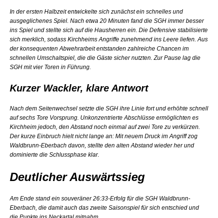
In der ersten Halbzeit entwickelte sich zunächst ein schnelles und
ausgeglichenes Spiel. Nach etwa 20 Minuten fand die SGH immer besser
ins Spiel und stellte sich auf die Hausherren ein. Die Defensive stabilisierte
sich merklich, sodass Kirchheims Angriffe zunehmend ins Leere liefen. Aus
der konsequenten Abwehrarbeit entstanden zahlreiche Chancen im
schnellen Umschaltspiel, die die Gäste sicher nutzten. Zur Pause lag die
SGH mit vier Toren in Führung.
Kurzer Wackler, klare Antwort
Nach dem Seitenwechsel setzte die SGH ihre Linie fort und erhöhte schnell
auf sechs Tore Vorsprung. Unkonzentrierte Abschlüsse ermöglichten es
Kirchheim jedoch, den Abstand noch einmal auf zwei Tore zu verkürzen.
Der kurze Einbruch hielt nicht lange an: Mit neuem Druck im Angriff zog
Waldbrunn-Eberbach davon, stellte den alten Abstand wieder her und
dominierte die Schlussphase klar.
Deutlicher Auswärtssieg
Am Ende stand ein souveräner 26:33-Erfolg für die SGH Waldbrunn-
Eberbach, die damit auch das zweite Saisonspiel für sich entschied und
die Punkte ins Neckartal mitnahm.