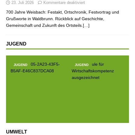
23. Juli 2026
Kommentare deaktiviert
700 Jahre Weisbach: Festakt, Ortschronik, Festvortrag und
Grußworte in Waldbrunn. Rückblick auf Geschichte,
Gemeinschaft und Zukunft des Ortsteils.[…]
JUGEND
D
JUGEND
JUGEND
Prev
Next
ious
UMWELT