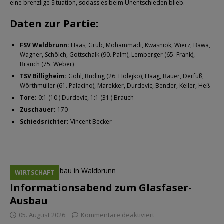
eine brenzlige Situation, sodass es beim Unentschieden blieb.
Daten zur Partie:
FSV Waldbrunn:
Haas, Grub, Mohammadi, Kwasniok, Wierz, Bawa,
Wagner, Schölch, Gottschalk (90. Palm), Lemberger (65. Frank),
Brauch (75. Weber)
TSV Billigheim:
Göhl, Buding (26. Holejko), Haag, Bauer, Derfuß,
Wörthmüller (61. Palacino), Marekker, Durdevic, Bender, Keller, Heß
Tore:
0:1 (10.) Durdevic, 1:1 (31.) Brauch
Zuschauer:
170
Schiedsrichter:
Vincent Becker
WIRTSCHAFT
Informationsabend zum Glasfaser-
Ausbau
05. August 2026
Kommentare deaktiviert