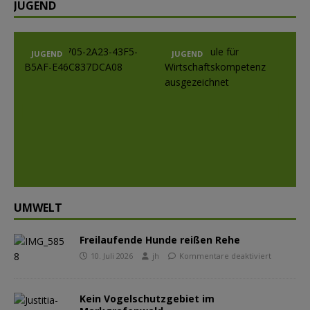
JUGEND
JUGEND
JUGEND
Prev
Nex
ious
t
UMWELT
Freilaufende Hunde reißen Rehe
10. Juli 2026
jh
Kommentare deaktiviert
Kein Vogelschutzgebiet im