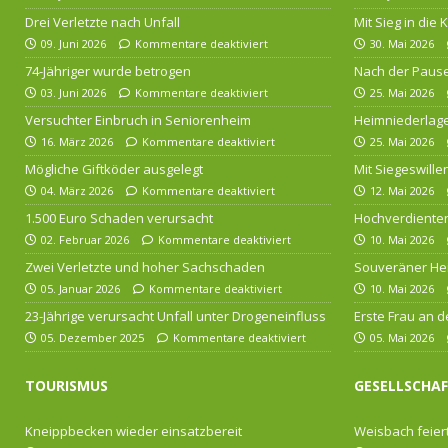
Drei Verletzte nach Unfall
Mit Sieg in die
09. Juni 2026
Kommentare deaktiviert
30. Mai 2026
74-Jähriger wurde betrogen
Nach der Pause
03. Juni 2026
Kommentare deaktiviert
25. Mai 2026
Versuchter Einbruch in Seniorenheim
Heimniederlage
16. März 2026
Kommentare deaktiviert
25. Mai 2026
Mögliche Giftköder ausgelegt
Mit Siegeswille
04. März 2026
Kommentare deaktiviert
12. Mai 2026
1.500 Euro Schaden verursacht
Hochverdienten
02. Februar 2026
Kommentare deaktiviert
10. Mai 2026
Zwei Verletzte und hoher Sachschaden
Souveräner He
05. Januar 2026
Kommentare deaktiviert
10. Mai 2026
23-Jährige verursacht Unfall unter Drogeneinfluss
Erste Frau an d
05. Dezember 2025
Kommentare deaktiviert
05. Mai 2026
TOURISMUS
GESELLSCHA
Kneippbecken wieder einsatzbereit
Weisbach feiert