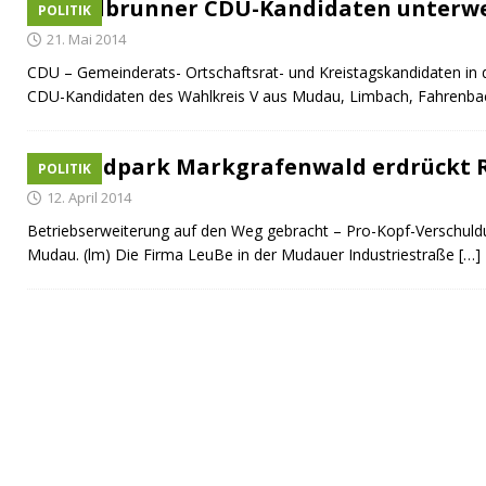
Waldbrunner CDU-Kandidaten unterw
POLITIK
21. Mai 2014
CDU – Gemeinderats- Ortschaftsrat- und Kreistagskandidaten in d
CDU-Kandidaten des Wahlkreis V aus Mudau, Limbach, Fahrenba
„Windpark Markgrafenwald erdrückt 
POLITIK
12. April 2014
Betriebserweiterung auf den Weg gebracht – Pro-Kopf-Verschuldu
Mudau. (lm) Die Firma LeuBe in der Mudauer Industriestraße
[…]