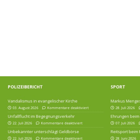
POLIZEIBERICHT
SPORT
Vandalismus in evangelischer Kirche
Markus Menges
03. August 2026
Kommentare deaktiviert
28. Juli 2026
Unfallflucht im Begegnungsverkehr
Ehrungen beim 
22. Juli 2026
Kommentare deaktiviert
07. Juli 2026
Unbekannter unterschlägt Geldbörse
Reitsport beim
22. Juli 2026
Kommentare deaktiviert
28. Juni 2026