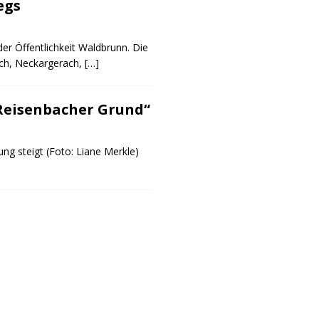
egs
er Öffentlichkeit Waldbrunn. Die
ch, Neckargerach,
[…]
Reisenbacher Grund“
ng steigt (Foto: Liane Merkle)