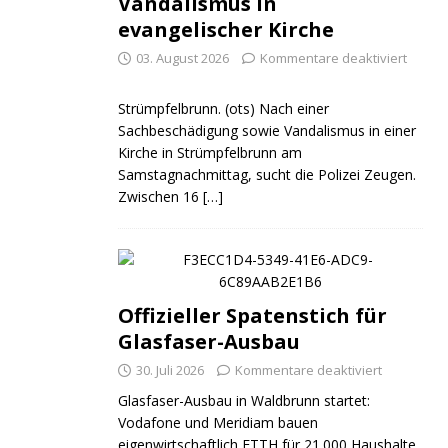
Vandalismus in
evangelischer Kirche
03. August 2026
Kommentare deaktiviert
Strümpfelbrunn. (ots) Nach einer
Sachbeschädigung sowie Vandalismus in einer
Kirche in Strümpfelbrunn am
Samstagnachmittag, sucht die Polizei Zeugen.
Zwischen 16
[…]
Offizieller Spatenstich für
Glasfaser-Ausbau
30. Juli 2026
Kommentare deaktiviert
Glasfaser-Ausbau in Waldbrunn startet:
Vodafone und Meridiam bauen
eigenwirtschaftlich FTTH für 21.000 Haushalte