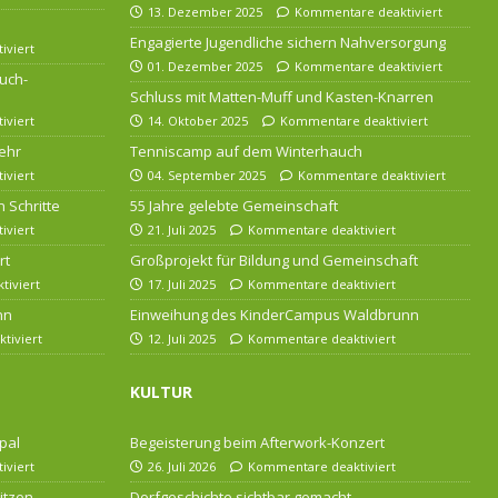
13. Dezember 2025
Kommentare deaktiviert
Engagierte Jugendliche sichern Nahversorgung
iviert
01. Dezember 2025
Kommentare deaktiviert
uch-
Schluss mit Matten-Muff und Kasten-Knarren
iviert
14. Oktober 2025
Kommentare deaktiviert
ehr
Tenniscamp auf dem Winterhauch
iviert
04. September 2025
Kommentare deaktiviert
 Schritte
55 Jahre gelebte Gemeinschaft
iviert
21. Juli 2025
Kommentare deaktiviert
rt
Großprojekt für Bildung und Gemeinschaft
iviert
17. Juli 2025
Kommentare deaktiviert
nn
Einweihung des KinderCampus Waldbrunn
tiviert
12. Juli 2025
Kommentare deaktiviert
KULTUR
pal
Begeisterung beim Afterwork-Konzert
iviert
26. Juli 2026
Kommentare deaktiviert
itzen
Dorfgeschichte sichtbar gemacht