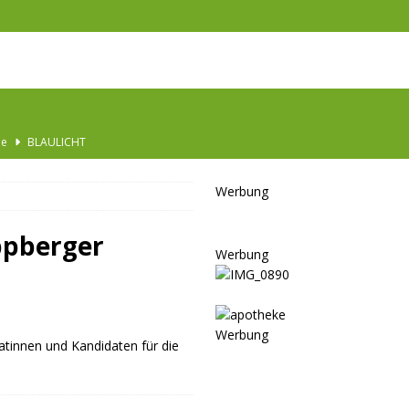
he
BLAULICHT
Ausbau
TOP
Werbung
nannt
SPORT
KULTUR
ppberger
Werbung
GESELLSCHAFT
BLAULICHT
BLAULICHT
Werbung
atinnen und Kandidaten für die
JUGEND
LSCHAFT