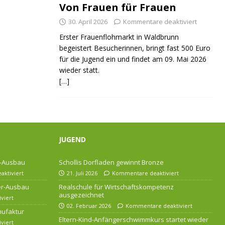
Von Frauen für Frauen
30. April 2026
Kommentare deaktiviert
Erster Frauenflohmarkt in Waldbrunn
begeistert Besucherinnen, bringt fast 500 Euro
für die Jugend ein und findet am 09. Mai 2026
wieder statt.
[…]
JUGEND
r-Ausbau
Schollis Dorfladen gewinnt Bronze
ktiviert
21. Juli 2026
Kommentare deaktiviert
ser-Ausbau
Realschule für Wirtschaftskompetenz
ausgezeichnet
viert
02. Februar 2026
Kommentare deaktiviert
nufaktur
Eltern-Kind-Anfängerschwimmkurs startet wieder
viert