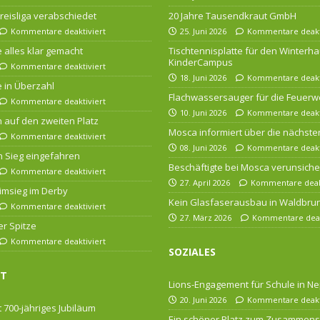
 Kreisliga verabschiedet
20 Jahre Tausendkraut GmbH
Kommentare deaktiviert
25. Juni 2026
Kommentare deakt
 alles klar gemacht
Tischtennisplatte für den Winterha
KinderCampus
Kommentare deaktiviert
18. Juni 2026
Kommentare deakt
 in Überzahl
Flachwassersauger für die Feuerw
Kommentare deaktiviert
10. Juni 2026
Kommentare deakt
n auf den zweiten Platz
Mosca informiert über die nächsten
Kommentare deaktiviert
08. Juni 2026
Kommentare deakt
 Sieg eingefahren
Beschäftigte bei Mosca verunsiche
Kommentare deaktiviert
27. April 2026
Kommentare deakt
imsieg im Derby
Kein Glasfaserausbau in Waldbru
Kommentare deaktiviert
27. März 2026
Kommentare deak
er Spitze
Kommentare deaktiviert
SOZIALES
FT
Lions-Engagement für Schule in Ne
20. Juni 2026
Kommentare deakt
 700-jähriges Jubiläum
Ein schöner Platz zum Zusammens