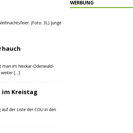
WERBUNG
schränkt
SONSTIGES
P
Weihnachtsfeier. (Foto: 3L) Junge
ULTUR
rt
GESELLSCHAFT
oten
SONSTIGES
rhauch
r-Ausbau
WIRTSCHAFT
et man im Neckar-Odenwald-
h weiter
[…]
 im Kreistag
auf der Liste der CDU in den