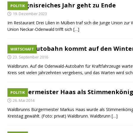
Ereignisreiches Jahr geht zu Ende
[ 17. Juli 2026 ]
Busverkehr wegen Dorfjubiläum einge
POLITIK
19. Dezember 2023
[ 10. Juli 2026 ]
Freilaufende Hunde reißen Rehe
TO
Im Restaurant Drei Lilien in Mülben traf sich die Junge Union zur 
[ 08. Juli 2026 ]
Dorfgeschichte sichtbar gemacht
K
Union Neckar-Odenwald trifft sich
[…]
[ 07. Juli 2026 ]
Sommerfest mit Fahrzeugweihe gefeie
[ 07. Juli 2026 ]
Durchfahrt für Individualverkehr verb
Datenautobahn kommt auf den Winte
WIRTSCHAFT
[ 05. August 2026 ]
Informationsabend zum Glasfase
23. September 2016
Waldbrunn. Auf die Odenwald-Autobahn für Kraftfahrzeuge wart
Kreis seit vielen Jahrzehnten vergebens, und das Warten wird sic
Bürgermeister Haas als Stimmenkönig
POLITIK
26. Mai 2014
Waldbrunns Bürgermeister Markus Haas wurde als Stimmenkönig 
Kreistag gewählt. (Foto: privat) Waldbrunn. Waldbrunn
[…]