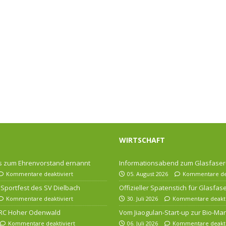
WIRTSCHAFT
 zum Ehrenvorstand ernannt
Informationsabend zum Glasfase
Kommentare deaktiviert
05. August 2026
Kommentare dea
Sportfest des SV Dielbach
Offizieller Spatenstich für Glasfa
Kommentare deaktiviert
30. Juli 2026
Kommentare deakti
 RC Hoher Odenwald
Vom Jiaogulan-Start-up zur Bio-Ma
Kommentare deaktiviert
06. Juli 2026
Kommentare deakti