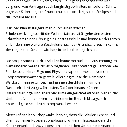
könne man vor Ort ein komplettes Bildungsangebot schaffen und
aufgrund von Verträgen auch langfristig vorhalten. Ein solcher Schritt
trage zur Sicherung des Grundschulstandorts bei, stellte Schöpwinkel
die Vorteile heraus.
Darüber hinaus steigere man durch einen solchen
Schulentwicklungsschritt die Wohnortattraktivität, gehe den ersten
Schritt hin zu einer Öffnung als Ganztagsschule und könne Kindergärten
einbinden. Eine weitere Beschulung nach der Grundschulzeit im Rahmen
der regionalen Schulentwicklung in Limbach möglich sein.
Die Kooperation der drei Schulen könne bei nach der Zustimmung im
Gemeinderat bereits 2014/15 beginnen. Das notwendige Personal wie
Sonderschullehrer, Ergo und Physiotherapeuten werden von den
Kooperationspartnern gestellt. Allerding müsse die Gemeinde
Waldbrunn einige Umbaumaßnahmen durchführen, um die
Barrierefreiheit zu gewährleisten. Darüber hinaus müssen
Differenzierungs- und Therapieräume eingerichtet werden. Neben den
Umbaumaßnahmen seien Investitionen im Bereich Mittagstisch
notwendig, so Schulleiter Schöpwinkel weiter.
Abschließend hob Schöpwinkel hervor, dass alle Schüler, Lehrer und
Eltern von einer Kooperationsklasse profitieren. Insbesondere die
Kinder erwerben bzw. verbessern im täglichen Umgang miteinander