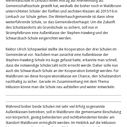
Werkrealschule in Limbach einen Antrag auf Anerkennung als
Gemeinschaftsschule gestellt hat, weshalb die bisher noch in Waldbrunn
unterrichteten Schüler der fünften und sechsten Klassen ab 2015/16 in
Limbach zur Schule gehen. Die Winterhauchgemeinde ist dann ohne
weiterführende Schule, so das Gemeindeoberhaupt. Um die Zukunft
des Schulstandorts als Grundschule zu sichern, soll nun in
Strümpfelbrunn eine Außenklasse der Stephen-Hawking und der
Schwarzbach-Schule eingerichtet werden.
Rektor Ulrich Schöpwinkel stellte die Kooperation der drei Schulen im
Gemeinderat vor. Nachdem man zunächst eine Außenklasse der
Stephen-Hawking-Schule ins Auge gefasst hatte, erkannte man schnell,
dass die notwendige Schülerzahl nicht erreicht werde. Daher solle nun
auch die Schwarzbach-Schule an der Kooperation beteiligt werden. Für
Waldbrunn sei diese Kooperationsklasse ein Chance, den Schulstandort
nachhaltig zu sicher. Gerade im Zusammenhang mit dem Thema
Inklusion könne man die Schule neu aufstellen und weiter entwickeln.
Während bisher beide Schulen mit sehr viel Erfolg sogenannte
Außenklassen betreiben, soll in Waldbrunn die gemeinsame Beschulung
von körperlich, geistig behinderten und nichtbehinderten Kinder am
Standort Waldbrunn ermöglicht werden. Im Hinblick auf die Inklusion