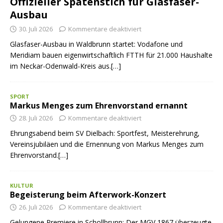
Offizieller Spatenstich für Glasfaser-
Ausbau
30. Juli 2026
Kommentare deaktiviert
Glasfaser-Ausbau in Waldbrunn startet: Vodafone und
Meridiam bauen eigenwirtschaftlich FTTH für 21.000 Haushalte
im Neckar-Odenwald-Kreis aus.[…]
SPORT
Markus Menges zum Ehrenvorstand ernannt
28. Juli 2026
Kommentare deaktiviert
Ehrungsabend beim SV Dielbach: Sportfest, Meisterehrung,
Vereinsjubiläen und die Ernennung von Markus Menges zum
Ehrenvorstand.[…]
KULTUR
Begeisterung beim Afterwork-Konzert
26. Juli 2026
Kommentare deaktiviert
Gelungene Premiere in Schollbrunn: Der MGV 1867 überzeugte