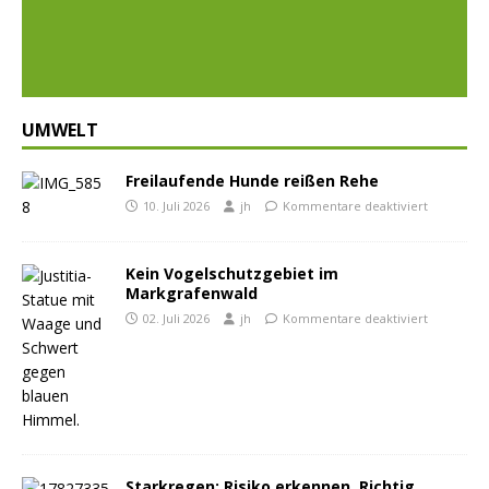
Prev
Nex
ious
t
UMWELT
Freilaufende Hunde reißen Rehe
10. Juli 2026
jh
Kommentare deaktiviert
Kein Vogelschutzgebiet im
Markgrafenwald
02. Juli 2026
jh
Kommentare deaktiviert
Starkregen: Risiko erkennen. Richtig