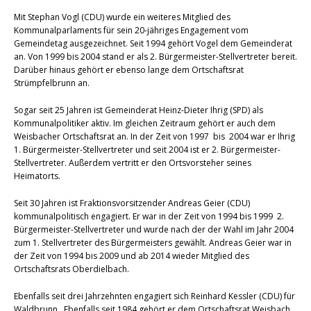
Mit Stephan Vogl (CDU) wurde ein weiteres Mitglied des
Kommunalparlaments für sein 20-jähriges Engagement vom
Gemeindetag ausgezeichnet. Seit 1994 gehört Vogel dem Gemeinderat
an. Von 1999 bis 2004 stand er als 2. Bürgermeister-Stellvertreter bereit.
Darüber hinaus gehört er ebenso lange dem Ortschaftsrat
Strümpfelbrunn an.
Sogar seit 25 Jahren ist Gemeinderat Heinz-Dieter Ihrig (SPD) als
Kommunalpolitiker aktiv. Im gleichen Zeitraum gehört er auch dem
Weisbacher Ortschaftsrat an. In der Zeit von 1997 bis 2004 war er Ihrig
1. Bürgermeister-Stellvertreter und seit 2004 ist er 2. Bürgermeister-
Stellvertreter. Außerdem vertritt er den Ortsvorsteher seines
Heimatorts.
Seit 30 Jahren ist Fraktionsvorsitzender Andreas Geier (CDU)
kommunalpolitisch engagiert. Er war in der Zeit von 1994 bis 1999 2.
Bürgermeister-Stellvertreter und wurde nach der der Wahl im Jahr 2004
zum 1. Stellvertreter des Bürgermeisters gewählt. Andreas Geier war in
der Zeit von 1994 bis 2009 und ab 2014 wieder Mitglied des
Ortschaftsrats Oberdielbach.
Ebenfalls seit drei Jahrzehnten engagiert sich Reinhard Kessler (CDU) für
Waldbrunn. Ebenfalls seit 1984 gehört er dem Ortschaftsrat Weisbach