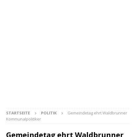
STARTSEITE
POLITIK
Gemeindetag ehrt Waldbrunner
Kommunalpolitiker
Gemeindetag ehrt Waldbrunner