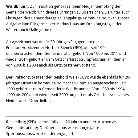
Waldbrunn.
Zur Tradition gehört es, beim Neujahrsempfang der
Gemeinde Waldbrunn diverse Ehrungen zu überreichen. Darunter auch
Ehrungen des Gemeindetags an langjährige Kommunalpolitiker. Dieser
Aufgabe kam Bürgermeister Markus Haas am Dreikönigstag in der
Winterhauch-Halle gerne nach.
Ausgezeichnet wurde für 20-jähriges Engagement der
Fraktionsvorsitzender Norbert Bienek (SPD), der seit 1994
ununterbrochen dem Gemeinderat angehört. Von 1999 bis 2011 und
wieder 2014 gehört er dem Ortschaftsrat Strümpfelbrunn an, dem er
von 2000 bis 2004 auch als Ortsvorsteher vorstand.
Der Fraktionsvorsitzender Reinhold Weis (UBW) wurde ebenfalls für 20-
jährigen Einsatz in kommunalpolitischen Gremien ausgezeichnet. Seit
1999 gehört er dem Gemeinderat Waldbrunn an. Von 1989 bis 1994,
1999 bis 2004 und wieder seit 2009 fungiert er als Ortschaftsrat seines
Heimatdorfs Oberdielbach.
Rainer Ihrig (SPD) ist ebenfalls seit 20 Jahren ununterbrochen als
Gemeinderat tätig. Darüber hinaus war er lange Jahre
Sportausschussvorsitzender engagiert.