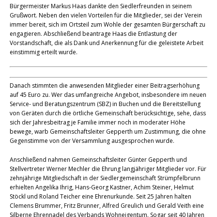
Bürgermeister Markus Haas dankte den Siedlerfreunden in seinem
Grußwort. Neben den vielen Vorteilen für die Mitglieder, sei der Verein
immer bereit, sich im Ortsteil zum Wohle der gesamten Bürgerschaft zu
engagieren. Abschließend beantrage Haas die Entlastung der
Vorstandschaft, die als Dank und Anerkennung für die geleistete Arbeit
einstimmig erteilt wurde.
Danach stimmten die anwesenden Mitglieder einer Beitragserhöhung
auf 45 Euro zu. Wer das umfangreiche Angebot, insbesondere im neuen
Service- und Beratungszentrum (SBZ) in Buchen und die Bereitstellung
von Geräten durch die örtliche Gemeinschaft berücksichtige, sehe, dass
sich der Jahresbeitrag je Familie immer noch in moderater Höhe
bewege, warb Gemeinschaftsleiter Gepperth um Zustimmung, die ohne
Gegenstimme von der Versammlung ausgesprochen wurde.
Anschließend nahmen Gemeinschaftsleiter Günter Gepperth und
Stellvertreter Werner Mechler die Ehrung langjähriger Mitglieder vor. Für
zehnjährige Mitgliedschaft in der Siedlergemeinschaft Strümpfelbrunn
erhielten Angelika Ihrig, Hans-Georg Kastner, Achim Steiner, Helmut
Stöckl und Roland Teicher eine Ehrenurkunde. Seit 25 Jahren halten
Clemens Brummer, Fritz Brunner, Alfred Greulich und Gerald Veith eine
Silberne Ehrennadel des Verbands Wohneigentum. Sogar seit 40 Jahren