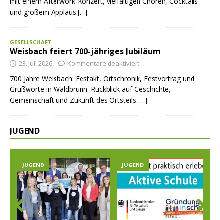
mit einem Afterwork-Konzert, vielfältigen Chören, Cocktails
und großem Applaus.[…]
GESELLSCHAFT
Weisbach feiert 700-jähriges Jubiläum
23. Juli 2026
Kommentare deaktiviert
700 Jahre Weisbach: Festakt, Ortschronik, Festvortrag und
Grußworte in Waldbrunn. Rückblick auf Geschichte,
Gemeinschaft und Zukunft des Ortsteils.[…]
JUGEND
JUGEND
JUGEND
Prev
Nex