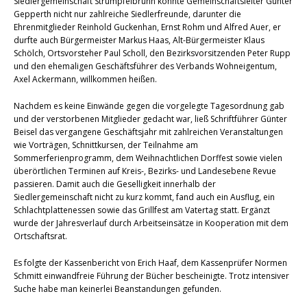
Siedlergemeinschaft Strümpfelbrunn konnte Gemeinschaftsleiter Günter
Gepperth nicht nur zahlreiche Siedlerfreunde, darunter die
Ehrenmitglieder Reinhold Guckenhan, Ernst Rohm und Alfred Auer, er
durfte auch Bürgermeister Markus Haas, Alt-Bürgermeister Klaus
Schölch, Ortsvorsteher Paul Scholl, den Bezirksvorsitzenden Peter Rupp
und den ehemaligen Geschäftsführer des Verbands Wohneigentum,
Axel Ackermann, willkommen heißen.
Nachdem es keine Einwände gegen die vorgelegte Tagesordnung gab
und der verstorbenen Mitglieder gedacht war, ließ Schriftführer Günter
Beisel das vergangene Geschäftsjahr mit zahlreichen Veranstaltungen
wie Vorträgen, Schnittkursen, der Teilnahme am
Sommerferienprogramm, dem Weihnachtlichen Dorffest sowie vielen
überörtlichen Terminen auf Kreis-, Bezirks- und Landesebene Revue
passieren. Damit auch die Geselligkeit innerhalb der
Siedlergemeinschaft nicht zu kurz kommt, fand auch ein Ausflug, ein
Schlachtplattenessen sowie das Grillfest am Vatertag statt. Ergänzt
wurde der Jahresverlauf durch Arbeitseinsätze in Kooperation mit dem
Ortschaftsrat.
Es folgte der Kassenbericht von Erich Haaf, dem Kassenprüfer Normen
Schmitt einwandfreie Führung der Bücher bescheinigte. Trotz intensiver
Suche habe man keinerlei Beanstandungen gefunden.