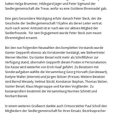
halten Helga Brummer, Hildegard Jäger und Peter Sigmund der
Siedlergemeinschaft die Treue, wofür es eine Goldene Ehrennadel gab.
Eine ganz besondere Würdigung erfuhr danach Peter Steck, der die
Geschicke der Siedlergemeinschaft 19 Jahre als deren Leiter vertrat.
Auch nach seiner Amtszeit ist er nach wie vor aktives Mitglied der
Siedlerfreunde. Für sein Engagement wurde Peter Steck zum neuen
Ehrenmitglied ernannt.
Bei den nun folgenden Neuwahlen des kompletten Vorstands wurde
Günter Gepperth ebenso als Vorsitzender bestätigt, wie Stellvertreter
Werner Mechler. Da Günter Beisel nicht mehr als Schriftführer zur
Verfügung stand, übernahm Gepperth diesen Posten in Personalunion.
Die Kasse wird weiterhin von Erich Haaf geführt. Zu Beisitzern mit
Sonderaufgaben wählte die Versammlung Georg Horvath (Gerätewart),
Evelyne Walter (Internet) und Jürgen Stötzer (Presse). Weitere Beisitzer
sind Bernd Wessely, Helmut Stöckl, Konstanze Stephan, Thomas Stelzer,
Günter Beisel, Klaus Magersuppe und Karsten Voigtländer. Zu
Kassenprüfern bestimmt die Versammlung Normen Schmitt und
Norbert Bienek.
In einem weiteren Grußwort dankte auch Ortsvorsteher Paul Scholl den
Mitgliedern der Siedlergemeinschaft für ihren Einsatz. Bezirkssprecher