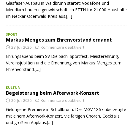
Glasfaser-Ausbau in Waldbrunn startet: Vodafone und
Meridiam bauen eigenwirtschaftlich FTTH für 21.000 Haushalte
im Neckar-Odenwald-Kreis aus.[…]
SPORT
Markus Menges zum Ehrenvorstand ernannt
28. Juli 2026
Kommentare deaktiviert
Ehrungsabend beim SV Dielbach: Sportfest, Meisterehrung,
Vereinsjubiläen und die Ernennung von Markus Menges zum
Ehrenvorstand.[…]
KULTUR
Begeisterung beim Afterwork-Konzert
26. Juli 2026
Kommentare deaktiviert
Gelungene Premiere in Schollbrunn: Der MGV 1867 überzeugte
mit einem Afterwork-Konzert, vielfältigen Chören, Cocktails
und großem Applaus.[…]