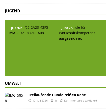
JUGEND
JUGEND
JUGEND
Prev
Nex
ious
t
UMWELT
Freilaufende Hunde reißen Rehe
10. Juli 2026
jh
Kommentare deaktiviert