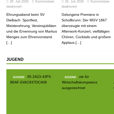
28. Juli 2026
Kommentare
26. Juli 2026
Kommentare
deaktiviert
deaktiviert
Ehrungsabend beim SV
Gelungene Premiere in
Dielbach: Sportfest,
Schollbrunn: Der MGV 1867
Meisterehrung, Vereinsjubiläen
überzeugte mit einem
und die Ernennung von Markus
Afterwork-Konzert, vielfältigen
Menges zum Ehrenvorstand.
Chören, Cocktails und großem
[…]
Applaus.[…]
JUGEND
JUGEND
JUGEND