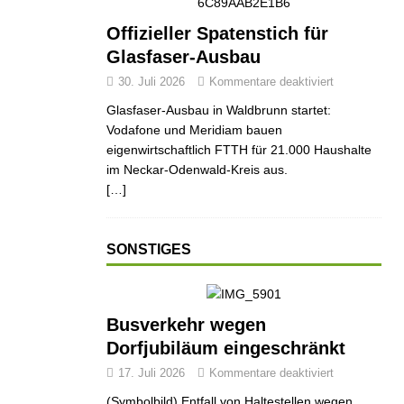
Offizieller Spatenstich für
Glasfaser-Ausbau
30. Juli 2026
Kommentare deaktiviert
Glasfaser-Ausbau in Waldbrunn startet:
Vodafone und Meridiam bauen
eigenwirtschaftlich FTTH für 21.000 Haushalte
im Neckar-Odenwald-Kreis aus.
[…]
SONSTIGES
Busverkehr wegen
Dorfjubiläum eingeschränkt
17. Juli 2026
Kommentare deaktiviert
(Symbolbild) Entfall von Haltestellen wegen