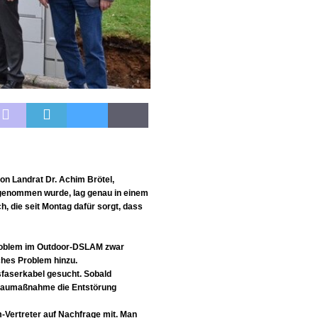
en
SONSTIGES
Ausbau
WIRTSCHAFT
n Landrat Dr. Achim Brötel,
 genommen wurde, lag genau in einem
 die seit Montag dafür sorgt, dass
roblem im Outdoor-DSLAM zwar
ches Problem hinzu.
asfaserkabel gesucht. Sobald
efbaumaßnahme die Entstörung
-Vertreter auf Nachfrage mit. Man