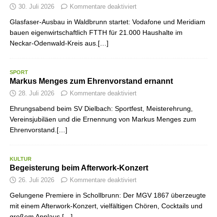
30. Juli 2026
Kommentare deaktiviert
Glasfaser-Ausbau in Waldbrunn startet: Vodafone und Meridiam
bauen eigenwirtschaftlich FTTH für 21.000 Haushalte im
Neckar-Odenwald-Kreis aus.[…]
SPORT
Markus Menges zum Ehrenvorstand ernannt
28. Juli 2026
Kommentare deaktiviert
Ehrungsabend beim SV Dielbach: Sportfest, Meisterehrung,
Vereinsjubiläen und die Ernennung von Markus Menges zum
Ehrenvorstand.[…]
KULTUR
Begeisterung beim Afterwork-Konzert
26. Juli 2026
Kommentare deaktiviert
Gelungene Premiere in Schollbrunn: Der MGV 1867 überzeugte
mit einem Afterwork-Konzert, vielfältigen Chören, Cocktails und
großem Applaus.[…]