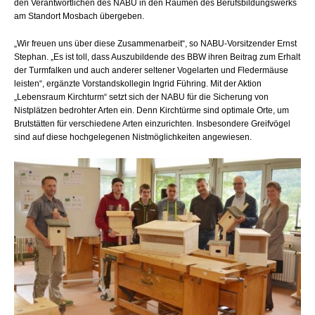
den Verantwortlichen des NABU in den Räumen des Berufsbildungswerks
am Standort Mosbach übergeben.
„Wir freuen uns über diese Zusammenarbeit“, so NABU-Vorsitzender Ernst
Stephan. „Es ist toll, dass Auszubildende des BBW ihren Beitrag zum Erhalt
der Turmfalken und auch anderer seltener Vogelarten und Fledermäuse
leisten“, ergänzte Vorstandskollegin Ingrid Führing. Mit der Aktion
„Lebensraum Kirchturm“ setzt sich der NABU für die Sicherung von
Nistplätzen bedrohter Arten ein. Denn Kirchtürme sind optimale Orte, um
Brutstätten für verschiedene Arten einzurichten. Insbesondere Greifvögel
sind auf diese hochgelegenen Nistmöglichkeiten angewiesen.