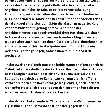
bereits zwei Minuten später aus kurzer Distanz auf 2:0. Zuvor
sahen die Zuschauer eine gute Ballstafette über die linke
Angriffsseite. In der 40. Minute fiel die Vorentscheidung.
Ricardo Ihrig setzte sich über die linke Seite durch, bediente
mit einer scharfen Flanke den heranstürmenden Steffen Frisch,
der die Kugel unhaltbar zum 3:0 in die Maschen nagelte. Kurz
vor dem Pausenpfiff gelang dem SV Schefflenz der
Anschlusstreffer aus abseitsverdächtiger Position. Weisbach
hatte in dieser ersten Halbzeit noch weitere Möglichkeiten,
musste aber auch zwei Torabschlüsse der Gäste hinnehmen. Es
sollte aber weder für die Gastgeber noch für die Gäste ein
weiterer Treffer gelingen, sodass man mit 3:1 die Seiten
wechselte.
In der zweiten Halbzeit mussten beide Mannschaften der Hitze
Tribut zollen, weshalb die die Partie verflachte. In dieser Phase
hatte lediglich der Schiedsrichter viel zutun, der bei vielen
Fouls und reichlich gelbe Karten zücken musste. Schefflenz
verbuchte noch eine hochkarätige Möglichkeit, doch Torwart
Alexander Hess blieb Sieger gegen den anrennenden Stürmer,
indem er geschickt den Winkel verkürzte.
In der dritten Pokalrunde trifft der siegreiche Waldbrunner A-
Ligist nun auf den FV Mosbach II, der sich gegen den FC