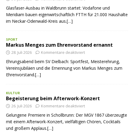
Glasfaser-Ausbau in Waldbrunn startet: Vodafone und
Meridiam bauen eigenwirtschaftlich FTTH für 21.000 Haushalte
im Neckar-Odenwald-Kreis aus.[…]
SPORT
Markus Menges zum Ehrenvorstand ernannt
28. Juli 2026
Kommentare deaktiviert
Ehrungsabend beim SV Dielbach: Sportfest, Meisterehrung,
Vereinsjubiläen und die Ernennung von Markus Menges zum
Ehrenvorstand.[…]
KULTUR
Begeisterung beim Afterwork-Konzert
26. Juli 2026
Kommentare deaktiviert
Gelungene Premiere in Schollbrunn: Der MGV 1867 überzeugte
mit einem Afterwork-Konzert, vielfältigen Chören, Cocktails
und großem Applaus.[…]