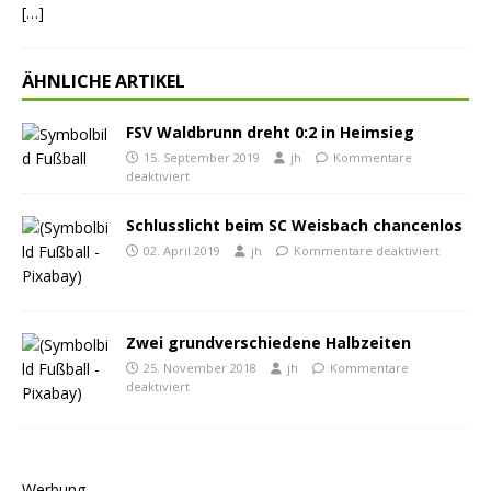
[…]
ÄHNLICHE ARTIKEL
FSV Waldbrunn dreht 0:2 in Heimsieg
15. September 2019
jh
Kommentare
deaktiviert
Schlusslicht beim SC Weisbach chancenlos
02. April 2019
jh
Kommentare deaktiviert
Zwei grundverschiedene Halbzeiten
25. November 2018
jh
Kommentare
deaktiviert
Werbung