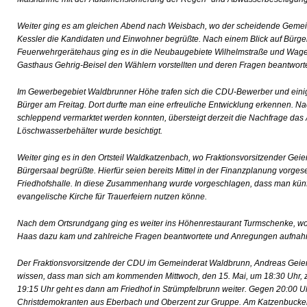
Weiter ging es am gleichen Abend nach Weisbach, wo der scheidende Gemei
Kessler die Kandidaten und Einwohner begrüßte. Nach einem Blick auf Bürger
Feuerwehrgerätehaus ging es in die Neubaugebiete Wilhelmstraße und Wage
Gasthaus Gehrig-Beisel den Wählern vorstellten und deren Fragen beantwort
Im Gewerbegebiet Waldbrunner Höhe trafen sich die CDU-Bewerber und einig
Bürger am Freitag. Dort durfte man eine erfreuliche Entwicklung erkennen. 
schleppend vermarktet werden konnten, übersteigt derzeit die Nachfrage das
Löschwasserbehälter wurde besichtigt.
Weiter ging es in den Ortsteil Waldkatzenbach, wo Fraktionsvorsitzender Gei
Bürgersaal begrüßte. Hierfür seien bereits Mittel in der Finanzplanung vorges
Friedhofshalle. In diese Zusammenhang wurde vorgeschlagen, dass man künft
evangelische Kirche für Trauerfeiern nutzen könne.
Nach dem Ortsrundgang ging es weiter ins Höhenrestaurant Turmschenke, wo
Haas dazu kam und zahlreiche Fragen beantwortete und Anregungen aufnah
Der Fraktionsvorsitzende der CDU im Gemeinderat Waldbrunn, Andreas Geie
wissen, dass man sich am kommenden Mittwoch, den 15. Mai, um 18:30 Uhr, zu
19:15 Uhr geht es dann am Friedhof in Strümpfelbrunn weiter. Gegen 20:00 Uh
Christdemokranten aus Eberbach und Oberzent zur Gruppe. Am Katzenbuckel