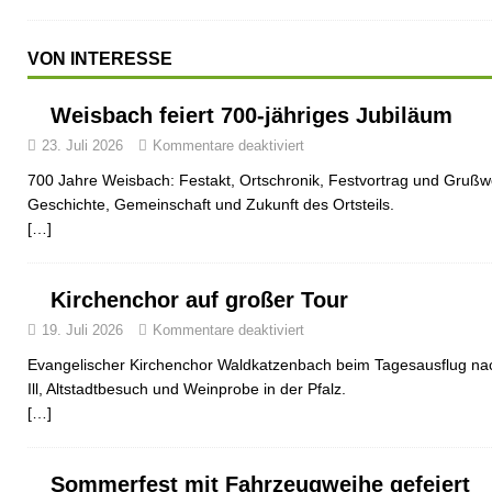
VON INTERESSE
Weisbach feiert 700-jähriges Jubiläum
23. Juli 2026
Kommentare deaktiviert
700 Jahre Weisbach: Festakt, Ortschronik, Festvortrag und Grußwo
Geschichte, Gemeinschaft und Zukunft des Ortsteils.
[…]
Kirchenchor auf großer Tour
19. Juli 2026
Kommentare deaktiviert
Evangelischer Kirchenchor Waldkatzenbach beim Tagesausflug nac
Ill, Altstadtbesuch und Weinprobe in der Pfalz.
[…]
Sommerfest mit Fahrzeugweihe gefeiert