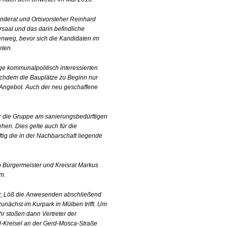
nderat und Ortsvorsteher Reinhard
saal und das darin befindliche
nweg, bevor sich die Kandidaten im
eten.
e kommunalpolitisch interessierten
Nachdem die Bauplätze zu Beginn nur
 Angebot. Auch der neu geschaffene
er die Gruppe am sanierungsbedürftigen
ehen. Dies gelte auch für die
ig die in der Nachbarschaft liegende
 Bürgermeister und Kreisrat Markus
m.
r, Löß die Anwesenden abschließend
nächst im Kurpark in Mülben trifft. Um
r stoßen dann Vertreter der
-Kreisel an der Gerd-Mosca-Straße