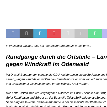
In Weisbach traf man sich am Feuerwehrgerätehaus. (Foto: privat)
Rundgänge durch die Ortsteile – Lä
gegen Windkraft im Odenwald
Mit Ortsteil-Begehungen startete die CDU Waldbrunn in die heiße Phase de
neuen, jungen Kandidaten wollen die Christdemokraten vom Winterhauch den
und Ortsvorsteher wettmachen und erneut stärkste Kraft werden.
Das erste Treffen fand am vergangenen Mittwoch im Ortsteil Schollbrunn statt
Geier Kandidaten und Bürger an der Baustelle Talstraße/Rohlederstraße begrüß
Sanierung die teuerste Tiefbaumaßnahme in der Geschichte der Winterhauc
Maßnahme mit der Aufdimensionierung der Regen- und Abwasserbeseitigung