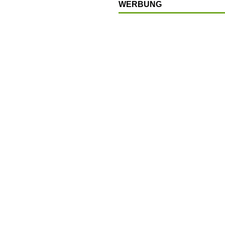
WERBUNG
LSCHAFT
chränkt
SONSTIGES
OP
LTUR
t
GESELLSCHAFT
en
SONSTIGES