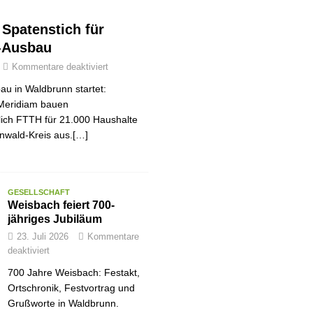
r Spatenstich für
-Ausbau
Kommentare deaktiviert
au in Waldbrunn startet:
Meridiam bauen
tlich FTTH für 21.000 Haushalte
nwald-Kreis aus.[…]
GESELLSCHAFT
Weisbach feiert 700-
jähriges Jubiläum
23. Juli 2026
Kommentare
deaktiviert
700 Jahre Weisbach: Festakt,
Ortschronik, Festvortrag und
Grußworte in Waldbrunn.