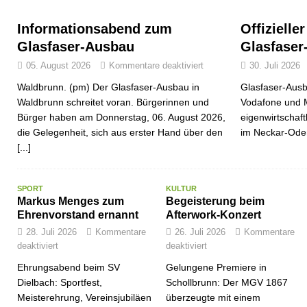
Informationsabend zum
Offizielle
Glasfaser-Ausbau
Glasfaser
05. August 2026
Kommentare deaktiviert
30. Juli 2026
Waldbrunn. (pm) Der Glasfaser-Ausbau in
Glasfaser-Ausb
Waldbrunn schreitet voran. Bürgerinnen und
Vodafone und 
Bürger haben am Donnerstag, 06. August 2026,
eigenwirtschaf
die Gelegenheit, sich aus erster Hand über den
im Neckar-Ode
[...]
SPORT
KULTUR
Markus Menges zum
Begeisterung beim
Ehrenvorstand ernannt
Afterwork-Konzert
28. Juli 2026
Kommentare
26. Juli 2026
Kommentare
deaktiviert
deaktiviert
Ehrungsabend beim SV
Gelungene Premiere in
Dielbach: Sportfest,
Schollbrunn: Der MGV 1867
Meisterehrung, Vereinsjubiläen
überzeugte mit einem