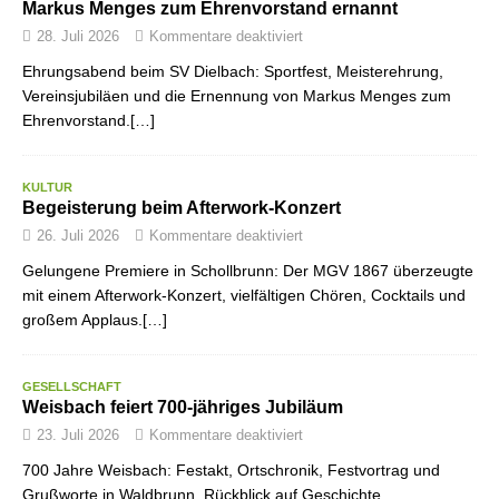
Markus Menges zum Ehrenvorstand ernannt
28. Juli 2026
Kommentare deaktiviert
Ehrungsabend beim SV Dielbach: Sportfest, Meisterehrung,
Vereinsjubiläen und die Ernennung von Markus Menges zum
Ehrenvorstand.[…]
KULTUR
Begeisterung beim Afterwork-Konzert
26. Juli 2026
Kommentare deaktiviert
Gelungene Premiere in Schollbrunn: Der MGV 1867 überzeugte
mit einem Afterwork-Konzert, vielfältigen Chören, Cocktails und
großem Applaus.[…]
GESELLSCHAFT
Weisbach feiert 700-jähriges Jubiläum
23. Juli 2026
Kommentare deaktiviert
700 Jahre Weisbach: Festakt, Ortschronik, Festvortrag und
Grußworte in Waldbrunn. Rückblick auf Geschichte,