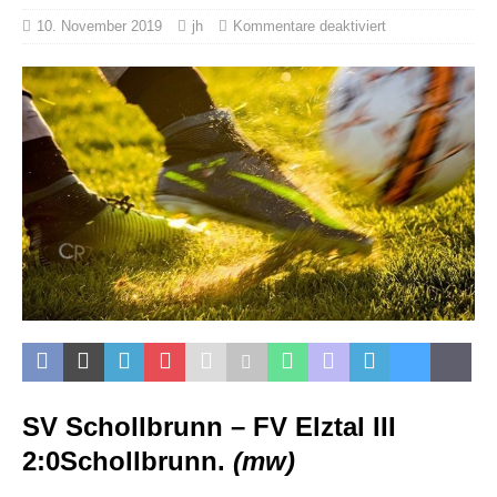
10. November 2019
jh
Kommentare deaktiviert
SV Schollbrunn – FV Elztal III
2:0
Schollbrunn.
(mw)