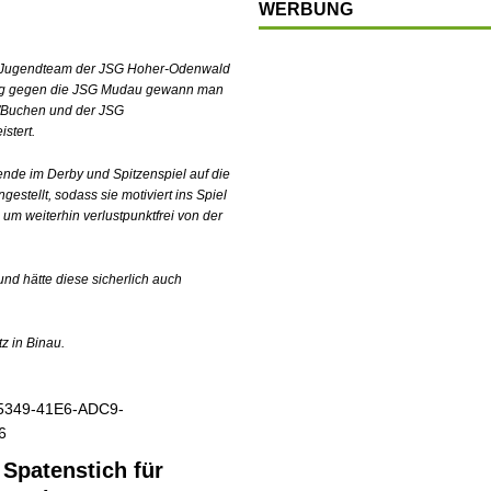
WERBUNG
LSCHAFT
chränkt
SONSTIGES
s B-Jugendteam der JSG Hoher-Odenwald
msieg gegen die JSG Mudau gewann man
OP
h/Buchen und der JSG
LTUR
stert.
t
GESELLSCHAFT
de im Derby und Spitzenspiel auf die
stellt, sodass sie motiviert ins Spiel
en
SONSTIGES
m weiterhin verlustpunktfrei von der
nd hätte diese sicherlich auch
z in Binau.
r Spatenstich für