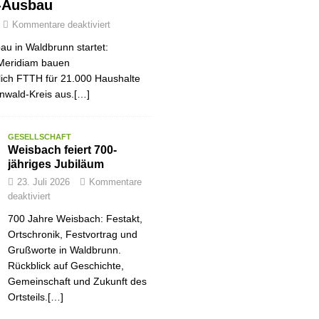
-Ausbau
Kommentare deaktiviert
au in Waldbrunn startet:
Meridiam bauen
tlich FTTH für 21.000 Haushalte
nwald-Kreis aus.[…]
GESELLSCHAFT
Weisbach feiert 700-
jähriges Jubiläum
23. Juli 2026
Kommentare
deaktiviert
700 Jahre Weisbach: Festakt,
Ortschronik, Festvortrag und
Grußworte in Waldbrunn.
Rückblick auf Geschichte,
Gemeinschaft und Zukunft des
Ortsteils.[…]