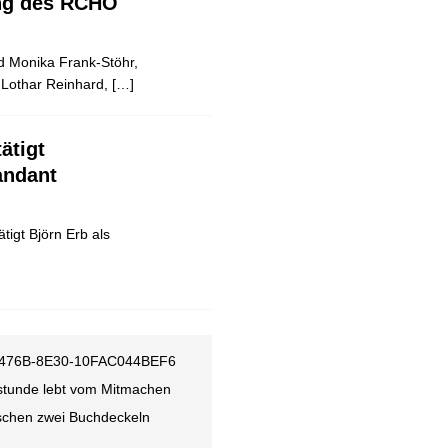
ung des RCHO
nd Monika Frank-Stöhr,
r Lothar Reinhard,
[…]
ätigt
ndant
igt Björn Erb als