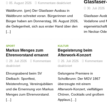
Glasfaser
05. August 2026
Kommentare deaktiviert
30. Juli 2026
Waldbrunn. (pm) Der Glasfaser-Ausbau in
Waldbrunn schreitet voran. Bürgerinnen und
Glasfaser-Ausb
Bürger haben am Donnerstag, 06. August 2026,
Vodafone und 
die Gelegenheit, sich aus erster Hand über den
eigenwirtschaf
[...]
im Neckar-Ode
SPORT
KULTUR
Markus Menges zum
Begeisterung beim
Ehrenvorstand ernannt
Afterwork-Konzert
28. Juli 2026
Kommentare
26. Juli 2026
Kommentare
deaktiviert
deaktiviert
Ehrungsabend beim SV
Gelungene Premiere in
Dielbach: Sportfest,
Schollbrunn: Der MGV 1867
Meisterehrung, Vereinsjubiläen
überzeugte mit einem
und die Ernennung von Markus
Afterwork-Konzert, vielfältigen
Menges zum Ehrenvorstand.
Chören, Cocktails und großem
[…]
Applaus.[…]