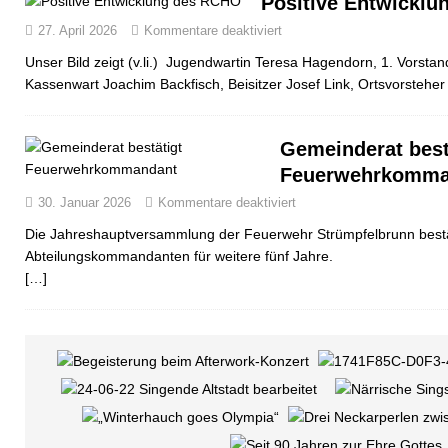
Positive Entwickl
27. April 2026
Kommentare deaktiviert
Unser Bild zeigt (v.li.) Jugendwartin Teresa Hagendorn, 1. Vorsta
Kassenwart Joachim Backfisch, Beisitzer Josef Link, Ortsvorstehe
Gemeinderat best
Feuerwehrkomma
30. Januar 2026
Kommentare deaktiviert
Die Jahreshauptversammlung der Feuerwehr Strümpfelbrunn bestät
Abteilungskommandanten für weitere fünf Jahre.
[…]