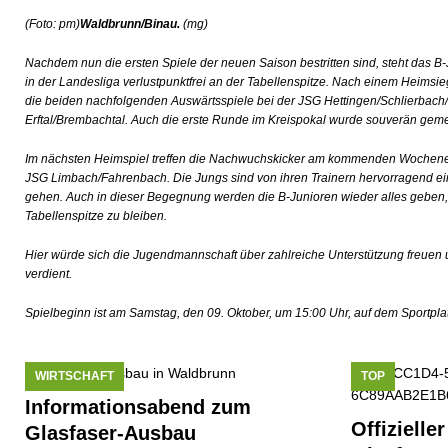
[ 19. Juli 2026 ]
Kirchenchor auf großer Tour
GESEL
(Foto: pm)
Waldbrunn/Binau.
(mg)
[ 17. Juli 2026 ]
Busverkehr wegen Dorfjubiläum einges
Nachdem nun die ersten Spiele der neuen Saison bestritten sind, steht da
in der Landesliga verlustpunktfrei an der Tabellenspitze. Nach einem Hei
[ 10. Juli 2026 ]
Freilaufende Hunde reißen Rehe
T
die beiden nachfolgenden Auswärtsspiele bei der JSG Hettingen/Schlierbac
[ 08. Juli 2026 ]
Dorfgeschichte sichtbar gemacht
KU
Erftal/Brembachtal. Auch die erste Runde im Kreispokal wurde souverän gemei
[ 07. Juli 2026 ]
Sommerfest mit Fahrzeugweihe gefeier
Im nächsten Heimspiel treffen die Nachwuchskicker am kommenden Wochenen
JSG Limbach/Fahrenbach. Die Jungs sind von ihren Trainern hervorragend einge
[ 07. Juli 2026 ]
Durchfahrt für Individualverkehr verbot
gehen. Auch in dieser Begegnung werden die B-Junioren wieder alles geben, u
Tabellenspitze zu bleiben.
Hier würde sich die Jugendmannschaft über zahlreiche Unterstützung freuen u
verdient.
Spielbeginn ist am Samstag, den 09. Oktober, um 15:00 Uhr, auf dem Sportplat
WIRTSCHAFT
TOP
Informationsabend zum
Offizielle
Glasfaser-Ausbau