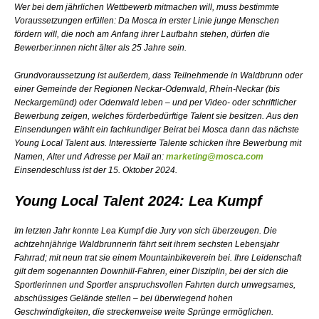
Wer bei dem jährlichen Wettbewerb mitmachen will, muss bestimmte
Voraussetzungen erfüllen: Da Mosca in erster Linie junge Menschen
fördern will, die noch am Anfang ihrer Laufbahn stehen, dürfen die
Bewerber:innen nicht älter als 25 Jahre sein.
Grundvoraussetzung ist außerdem, dass Teilnehmende in Waldbrunn oder
einer Gemeinde der Regionen Neckar-Odenwald, Rhein-Neckar (bis
Neckargemünd) oder Odenwald leben – und per Video- oder schriftlicher
Bewerbung zeigen, welches förderbedürftige Talent sie besitzen. Aus den
Einsendungen wählt ein fachkundiger Beirat bei Mosca dann das nächste
Young Local Talent aus. Interessierte Talente schicken ihre Bewerbung mit
Namen, Alter und Adresse per Mail an:
marketing@mosca.com
Einsendeschluss ist der 15. Oktober 2024.
Young Local Talent 2024: Lea Kumpf
Im letzten Jahr konnte Lea Kumpf die Jury von sich überzeugen. Die
achtzehnjährige Waldbrunnerin fährt seit ihrem sechsten Lebensjahr
Fahrrad; mit neun trat sie einem Mountainbikeverein bei. Ihre Leidenschaft
gilt dem sogenannten Downhill-Fahren, einer Disziplin, bei der sich die
Sportlerinnen und Sportler anspruchsvollen Fahrten durch unwegsames,
abschüssiges Gelände stellen – bei überwiegend hohen
Geschwindigkeiten, die streckenweise weite Sprünge ermöglichen.