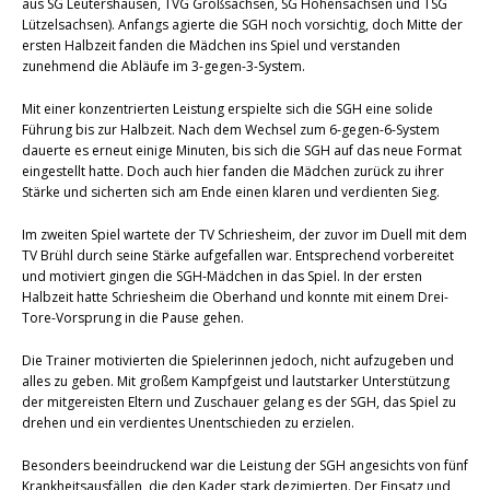
aus SG Leutershausen, TVG Großsachsen, SG Hohensachsen und TSG
Lützelsachsen). Anfangs agierte die SGH noch vorsichtig, doch Mitte der
ersten Halbzeit fanden die Mädchen ins Spiel und verstanden
zunehmend die Abläufe im 3-gegen-3-System.
Mit einer konzentrierten Leistung erspielte sich die SGH eine solide
Führung bis zur Halbzeit. Nach dem Wechsel zum 6-gegen-6-System
dauerte es erneut einige Minuten, bis sich die SGH auf das neue Format
eingestellt hatte. Doch auch hier fanden die Mädchen zurück zu ihrer
Stärke und sicherten sich am Ende einen klaren und verdienten Sieg.
Im zweiten Spiel wartete der TV Schriesheim, der zuvor im Duell mit dem
TV Brühl durch seine Stärke aufgefallen war. Entsprechend vorbereitet
und motiviert gingen die SGH-Mädchen in das Spiel. In der ersten
Halbzeit hatte Schriesheim die Oberhand und konnte mit einem Drei-
Tore-Vorsprung in die Pause gehen.
Die Trainer motivierten die Spielerinnen jedoch, nicht aufzugeben und
alles zu geben. Mit großem Kampfgeist und lautstarker Unterstützung
der mitgereisten Eltern und Zuschauer gelang es der SGH, das Spiel zu
drehen und ein verdientes Unentschieden zu erzielen.
Besonders beeindruckend war die Leistung der SGH angesichts von fünf
Krankheitsausfällen, die den Kader stark dezimierten. Der Einsatz und