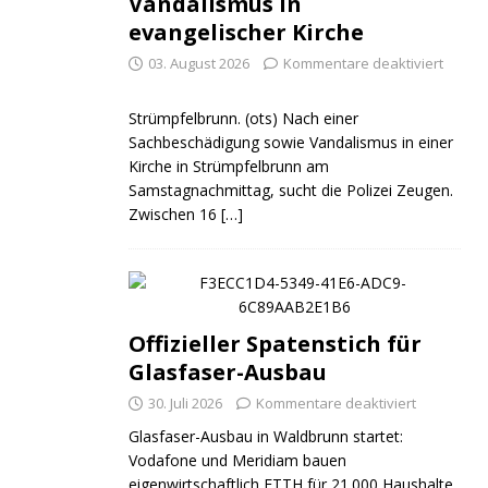
Vandalismus in
evangelischer Kirche
03. August 2026
Kommentare deaktiviert
Strümpfelbrunn. (ots) Nach einer
Sachbeschädigung sowie Vandalismus in einer
Kirche in Strümpfelbrunn am
Samstagnachmittag, sucht die Polizei Zeugen.
Zwischen 16
[…]
Offizieller Spatenstich für
Glasfaser-Ausbau
30. Juli 2026
Kommentare deaktiviert
Glasfaser-Ausbau in Waldbrunn startet:
Vodafone und Meridiam bauen
eigenwirtschaftlich FTTH für 21.000 Haushalte