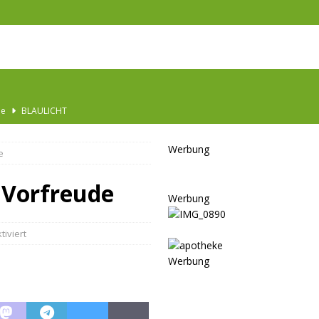
Ausbau
TOP
nannt
SPORT
Werbung
e
KULTUR
GESELLSCHAFT
 Vorfreude
Werbung
BLAULICHT
BLAULICHT
iviert
JUGEND
Werbung
LSCHAFT
schränkt
SONSTIGES