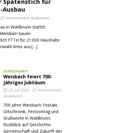
er Spatenstich für
r-Ausbau
Kommentare deaktiviert
au in Waldbrunn startet:
Meridiam bauen
tlich FTTH für 21.000 Haushalte
nwald-Kreis aus.[…]
GESELLSCHAFT
Weisbach feiert 700-
jähriges Jubiläum
23. Juli 2026
Kommentare
deaktiviert
700 Jahre Weisbach: Festakt,
Ortschronik, Festvortrag und
Grußworte in Waldbrunn.
Rückblick auf Geschichte,
Gemeinschaft und Zukunft des