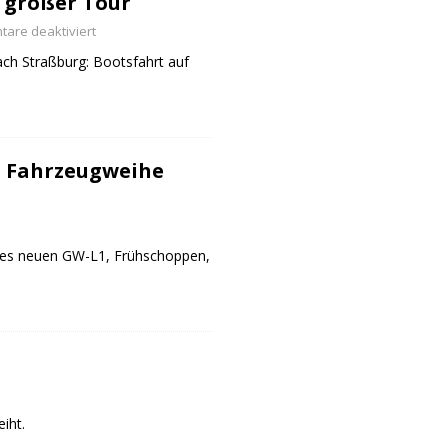
 großer Tour
are deaktiviert
ch Straßburg: Bootsfahrt auf
 Fahrzeugweihe
des neuen GW-L1, Frühschoppen,
iht.