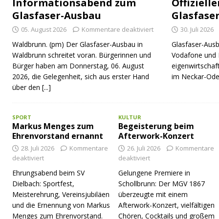
Informationsabend zum
Offiziell
Glasfaser-Ausbau
Glasfase
05. August 2026
Kommentare deaktiviert
30. Juli 2026
Waldbrunn. (pm) Der Glasfaser-Ausbau in
Glasfaser-Ausb
Waldbrunn schreitet voran. Bürgerinnen und
Vodafone und 
Bürger haben am Donnerstag, 06. August
eigenwirtschaf
2026, die Gelegenheit, sich aus erster Hand
im Neckar-Ode
über den
[...]
SPORT
KULTUR
Markus Menges zum
Begeisterung beim
Ehrenvorstand ernannt
Afterwork-Konzert
28. Juli 2026
Kommentare
26. Juli 2026
Kommentare
deaktiviert
deaktiviert
Ehrungsabend beim SV
Gelungene Premiere in
Dielbach: Sportfest,
Schollbrunn: Der MGV 1867
Meisterehrung, Vereinsjubiläen
überzeugte mit einem
und die Ernennung von Markus
Afterwork-Konzert, vielfältigen
Menges zum Ehrenvorstand.
Chören, Cocktails und großem