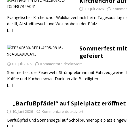
Kirchenchor auf
19. Juli 2026
Komment
Evangelischer Kirchenchor Waldkatzenbach beim Tagesausflug na
der Ill, Altstadtbesuch und Weinprobe in der Pfalz.
[…]
Sommerfest mit
gefeiert
07. Juli 2026
Kommentare deaktiviert
Sommerfest der Feuerwehr Strümpfelbrunn mit Fahrzeugweihe 
Kaffee und Kuchen sowie Dank an alle Beteiligten.
[…]
„Barfußpfädel“ auf Spielplatz eröffnet
10. Juni 2026
Kommentare deaktiviert
Barfußpfad und Sonnensegel auf Schollbrunner Spielplatz eingewe
[…]