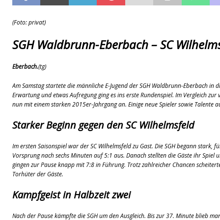
[ 10. Juli 2026 ]
Freilaufende Hunde reißen Rehe
TO
(Foto: privat)
[ 08. Juli 2026 ]
Dorfgeschichte sichtbar gemacht
K
[ 07. Juli 2026 ]
Sommerfest mit Fahrzeugweihe gefeie
SGH Waldbrunn-Eberbach – SC Wilhelms
[ 07. Juli 2026 ]
Durchfahrt für Individualverkehr verb
Eberbach.
(tg)
[ 05. August 2026 ]
Informationsabend zum Glasfase
Am Samstag startete die männliche E-Jugend der SGH Waldbrunn-Eberbach in di
[ 03. August 2026 ]
Vandalismus in evangelischer Kirc
Erwartung und etwas Aufregung ging es ins erste Rundenspiel. Im Vergleich zur 
nun mit einem starken 2015er-Jahrgang an. Einige neue Spieler sowie Talente 
Starker Beginn gegen den SC Wilhelmsfeld
Im ersten Saisonspiel war der SC Wilhelmsfeld zu Gast. Die SGH begann stark, fü
Vorsprung nach sechs Minuten auf 5:1 aus. Danach stellten die Gäste ihr Spiel 
gingen zur Pause knapp mit 7:8 in Führung. Trotz zahlreicher Chancen scheiter
Torhüter der Gäste.
Kampfgeist in Halbzeit zwei
Nach der Pause kämpfte die SGH um den Ausgleich. Bis zur 37. Minute blieb man