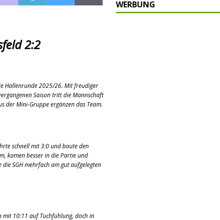
WERBUNG
P
ULTUR
rt
GESELLSCHAFT
feld 2:2
oten
SONSTIGES
r-Ausbau
WIRTSCHAFT
e Hallenrunde 2025/26. Mit freudiger
he
BLAULICHT
vergangenen Saison tritt die Mannschaft
aus der Mini-Gruppe ergänzen das Team.
hrte schnell mit 3:0 und baute den
um, kamen besser in die Partie und
te die SGH mehrfach am gut aufgelegten
 mit 10:11 auf Tuchfühlung, doch in