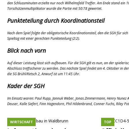
den Schlussminuten erzielte nur noch Wilhelmsfeld Treffer. Am Ende stand ein 1
Torschützenmultiplikator wurde die Partie mit 50:78 gewertet.
Punkteteilung durch Koordinationsteil
Nach dem Spiel folgte der obligatorische Koordinationsteil, den die SGH für sic
Spieltag mit einer gerechten Punkteteilung (2:2).
Blick nach vorn
Auf dieser Leistung lässt sich aufbauen. Für die SGH gilt es nun, an der spieler
Abschluss treffsicherer zu werden. Das nächste Spiel findet am 4. Oktober in der
die SG Brühl/Ketsch 2, Anwurf ist um 11:45 Uhr.
Kader der SGH
Im Einsatz waren: Paul Rupp, Jannuk Weber, Jonas Zimmermann, Henry Nunez A
Deuser, Kalle Siefert, Finn Hagendorn, Phil Hildenbrand, Conner Fuchs, Riley Po
WIRTSCHAFT
TOP