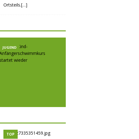
Ortsteils.[…]
JUGEND
JUGEND
JUGE
TOP