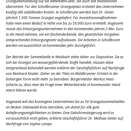
Grüngutbehandlung auf die AWN/KWiN über, die auch alle Investitionen
übernimmt. Für den Schollbrunner Grüngutplatz erstattet das Unternehmen
künftig alle anfallenden Kosten. In Schollbrunn werden laut Dr. Ginter
jährlich 1.500 Tonnen Grüngut angeliefert. Für Investitionsmaßnahmen
habe man einen Bedarf in Höhe von bis zu 50.000 Euro ermittelt. Insgesamt
müsse das Entsorgungsunternehmen in den kommenden Jahren 2 Mio. Euro
in die Hand nehmen, um ein flächendeckende, den gesetzlichen Vorgaben
entsprechendes Entsorgungsnetz aufzubauen. Die Arbeiten in Schollbrunn
werden voraussichtlich im kommenden Jahr durchgeführt.
Der Betrieb der Sammelstelle in Weisbach stehe daher zur Disposition. Da es
sich bei Grüngut um wassergefährdende Stoffe handelt, müssen diese
entsprechend behandelt werden erklärte der Geschäftsführer auf Nachfrage
von Reinhard Kessler. Daher sei der Platz im Waldbrunner Ortsteil in der
bisherigen Form nicht mehr zu betreiben. Bürgermeister Markus Haas
sicherte zu, dass man die Frage einer Weiterbetriebs in kommunaler Hand
intern klären werde.
Insgesamt will das kreiseigene Unternehmen bis zu 50 Grüngutsammelstellen
im Neckar-Odenwald-Kreis betreiben, um damit für alle gute
Anlieferungsmöglichkeiten zu bieten. Eine Gebührensteigerung wird es
voraussichtlich nicht geben, erklärte Geschäftsführer Dr. Mathias Ginter auf
Nachfrage von Sophia Lampe.