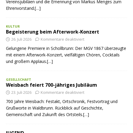
Vereinsjubiläen und die Ernennung von Markus Menges zum
Ehrenvorstand.[…]
KULTUR
Begeisterung beim Afterwork-Konzert
26. Juli 2026
Kommentare deaktiviert
Gelungene Premiere in Schollbrunn: Der MGV 1867 überzeugte
mit einem Afterwork-Konzert, vielfältigen Chören, Cocktails
und großem Applaus.[…]
GESELLSCHAFT
Weisbach feiert 700-jähriges Jubiläum
23. Juli 2026
Kommentare deaktiviert
700 Jahre Weisbach: Festakt, Ortschronik, Festvortrag und
Grußworte in Waldbrunn. Rückblick auf Geschichte,
Gemeinschaft und Zukunft des Ortsteils.[…]
JUGEND