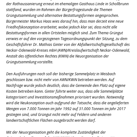
der Rathaussanierung erneut im ehemaligen Gasthaus Linde in Schollbrunn
stattfand, wurden im Rahmen der Bürgerfragestunde die Themen
Grüngutsammlung und alternative Bestattungsformen angesprochen.
Bürgermeister Markus Haas wies darauf hin, dass man derzeit eine neue
Friedhofskonzeption erarbeitet, wobei jedoch klar sei, dass nicht alle
Bestattungsformen in allen Ortsteilen möglich sind. Zum Thema Grüngut
verwies er auf den vorgezogenen Tagesordnungspunkt der Sitzung, zu dem
Geschäftsführer Dr. Mathias Ginter von der Abfallwirtschaftsgesellschaft des
Neckar-Odenwald-Kreises mbH (AWN)/Kreislaufwirtschaft Neckar-Odenwald,
Anstalt des öffentlichen Rechtes (KWiN) die Neuorganisation der
Grüngutsammlung vorstellte.
Den Ausführungen nach soll der bisherige Sammelplatz in Weisbach
geschlossen bzw. nicht mehr von AWN/KWiN betrieben werden. Auf
Nachfrage wurde jedoch deutlich, dass die Gemeinde den Platz auf eigene
Kosten betreiben kann. Ginter führte weiter aus, dass alle Sammelplätze
kategorisiert und Investitionsmaßnahmen priorisiert wurden. Notwendig
wird die Neukonzeption auch aufgrund der Tatsache, dass die angelieferten
Mengen von 7.000 Tonnen im Jahr 1992 auf 31.000 Tonnen im Jahr 2017
gestiegen sind, und Grüngut nicht mehr auf Feldern und anderen
landwirtschaftlichen Flächen ausgebracht werden darf.
Mit der Neuorganisation geht die komplette Zuständigkeit der