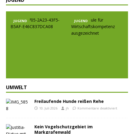
D
JUGEND
JUGEND
Prev
Nex
ious
t
UMWELT
Freilaufende Hunde reißen Rehe
10. Juli 2026
jh
Kommentare deaktiviert
Kein Vogelschutzgebiet im
Markgrafenwald