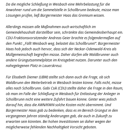
Da die mögliche Schließung in Weisbach eine Mehrbelastung für die
Anwohner rund um die Sammelstelle in Schollbrunn bedeute, müsse man
Lösungen prüfen, ließ Bürgermeister Haas das Gremium wissen.
Allerdings müssen alle Maßnahmen auch wirtschaftlich im
Gemeindehaushalt darstellbar sein, schränkte das Gemeindeoberhaupt ein.
CDU-Fraktionsvorsitzender Andreas Geier brachte es folgendermaßen auf
den Punkt: „Fällt Weisbach weg, belastet das Schollbrunn!“. Bürgermeister
Haas hob jedoch auch hervor, dass sich der Neckar-Odenwald-Kreis als
Müllgemeinschaft begreifen müsse. Daher dürfen alle Waldbrunner auch
andere Grüngutsammelplätze im Kreisgebiet nutzen. Darunter auch den
nahegelegenen Platz in Lauerskreuz.
Für Elisabeth Diemer (UBW) stellte sich dann auch die Frage, ob sich
Waldbrunn den Weiterbetrieb in Weisbach leisten könne. Falls nicht, müsse
alles nach Schollbrunn. Gabi Csik (CDU) stellte daher die Frage in den Raum,
ob man im Falle der Schließung in Weisbach für Entlastung der Anlieger in
Schollbrunn nicht eine weitere Zufahrt bauen könne. Ginter wies jedoch
darauf hin, dass die AWN/KWiN solche Kosten nicht übernimmt. Und
Bürgermeister Haas gab zu bedenken, dass es im Bereich Grüngut in den
vergangenen Jahren ständig Änderungen gab, die auch in Zukunft zu
erwarten sein könnten. Bei hohen Investitionen sei daher wegen der
möglicherweise fehlenden Nachhaltigkeit Vorsicht geboten.