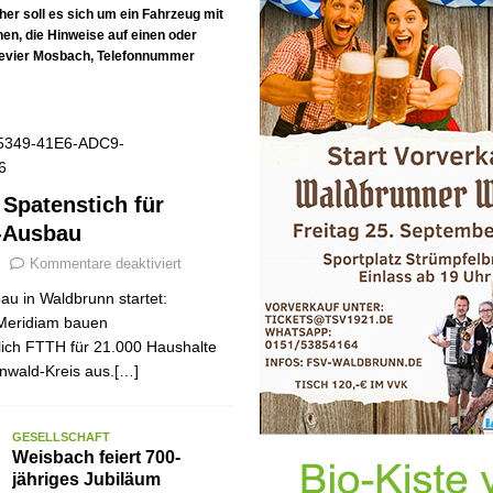
en
SONSTIGES
er soll es sich um ein Fahrzeug mit
en, die Hinweise auf einen oder
Ausbau
WIRTSCHAFT
irevier Mosbach, Telefonnummer
r Spatenstich für
-Ausbau
Kommentare deaktiviert
au in Waldbrunn startet:
Meridiam bauen
tlich FTTH für 21.000 Haushalte
nwald-Kreis aus.[…]
GESELLSCHAFT
Weisbach feiert 700-
jähriges Jubiläum