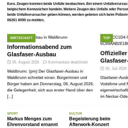
[ 07. Juli 2026 ]
Durchfahrt für Individualverkehr verbot
Euro. Zeugen konnten beide Unfälle beobachten. Bei einem Unfallverursach
belgischem Kennzeichen handeln. Weitere Zeugen des Unfalls oder Person
[ 05. August 2026 ]
Informationsabend zum Glasfaser-
beide Unfallverursacher geben können, werden gebeten sich beim Polize
06261 8090 zu melden.
WIRTSCHAFT
TOP
Informationsabend zum
Offizielle
Glasfaser-Ausbau
Glasfaser
05. August 2026
Kommentare deaktiviert
30. Juli 2026
Waldbrunn. (pm) Der Glasfaser-Ausbau in
Waldbrunn schreitet voran. Bürgerinnen und
Glasfaser-Ausb
Bürger haben am Donnerstag, 06. August 2026,
Vodafone und 
die Gelegenheit, sich aus erster Hand über den
eigenwirtschaf
[...]
im Neckar-Ode
SPORT
KULTUR
Markus Menges zum
Begeisterung beim
Ehrenvorstand ernannt
Afterwork-Konzert