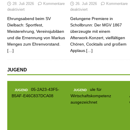
28. Juli 2026
Kommentare
26. Juli 2026
Kommentare
deaktiviert
deaktiviert
Ehrungsabend beim SV
Gelungene Premiere in
Dielbach: Sportfest,
Schollbrunn: Der MGV 1867
Meisterehrung, Vereinsjubiläen
überzeugte mit einem
und die Ernennung von Markus
Afterwork-Konzert, vielfältigen
Menges zum Ehrenvorstand.
Chören, Cocktails und großem
[…]
Applaus.[…]
JUGEND
JUGEND
JUGEND