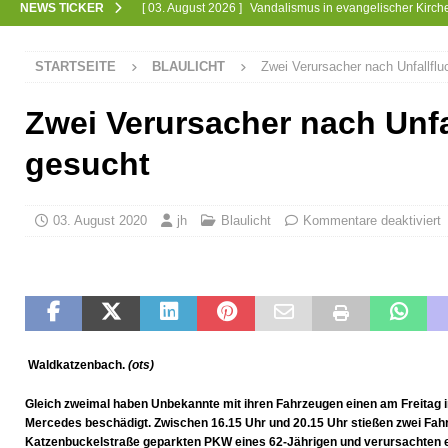
NEWS TICKER
[ 03. August 2026 ]
Vandalismus in evangelischer Kirc
[ 30. Juli 2026 ]
Offizieller Spatenstich für Glasfaser-A
STARTSEITE
BLAULICHT
Zwei Verursacher nach Unfallflu
[ 28. Juli 2026 ]
Markus Menges zum Ehrenvorstand er
[ 26. Juli 2026 ]
Begeisterung beim Afterwork-Konzert
Zwei Verursacher nach Unfa
[ 23. Juli 2026 ]
Weisbach feiert 700-jähriges Jubiläum
gesucht
[ 22. Juli 2026 ]
Unfallflucht im Begegnungsverkehr
[ 22. Juli 2026 ]
Unbekannter unterschlägt Geldbörse
03. August 2020
jh
Blaulicht
Kommentare deaktiviert
[ 21. Juli 2026 ]
Schollis Dorfladen gewinnt Bronze
J
[ 19. Juli 2026 ]
Kirchenchor auf großer Tour
GESEL
[ 17. Juli 2026 ]
Busverkehr wegen Dorfjubiläum einges
[ 10. Juli 2026 ]
Freilaufende Hunde reißen Rehe
T
Waldkatzenbach.
(ots)
[ 08. Juli 2026 ]
Dorfgeschichte sichtbar gemacht
KU
Gleich zweimal haben Unbekannte mit ihren Fahrzeugen einen am Freitag
[ 07. Juli 2026 ]
Sommerfest mit Fahrzeugweihe gefeier
Mercedes beschädigt. Zwischen 16.15 Uhr und 20.15 Uhr stießen zwei Fah
Katzenbuckelstraße geparkten PKW eines 62-Jährigen und verursachten 