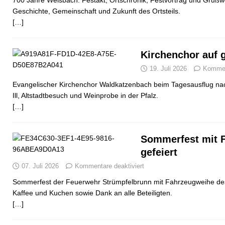
700 Jahre Weisbach: Festakt, Ortschronik, Festvortrag und Grußwo
Geschichte, Gemeinschaft und Zukunft des Ortsteils.
[…]
Kirchenchor auf 
19. Juli 2026
Komment
Evangelischer Kirchenchor Waldkatzenbach beim Tagesausflug nac
Ill, Altstadtbesuch und Weinprobe in der Pfalz.
[…]
Sommerfest mit 
gefeiert
07. Juli 2026
Kommentare deaktiviert
Sommerfest der Feuerwehr Strümpfelbrunn mit Fahrzeugweihe d
Kaffee und Kuchen sowie Dank an alle Beteiligten.
[…]