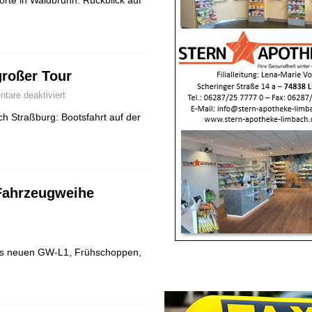
rte in Waldbrunn. Rückblick auf
großer Tour
are deaktiviert
h Straßburg: Bootsfahrt auf der
Fahrzeugweihe
es neuen GW-L1, Frühschoppen,