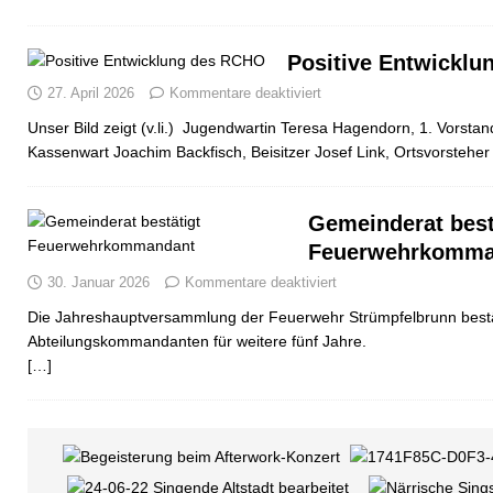
Positive Entwickl
27. April 2026
Kommentare deaktiviert
Unser Bild zeigt (v.li.) Jugendwartin Teresa Hagendorn, 1. Vorsta
Kassenwart Joachim Backfisch, Beisitzer Josef Link, Ortsvorstehe
Gemeinderat best
Feuerwehrkomma
30. Januar 2026
Kommentare deaktiviert
Die Jahreshauptversammlung der Feuerwehr Strümpfelbrunn bestät
Abteilungskommandanten für weitere fünf Jahre.
[…]