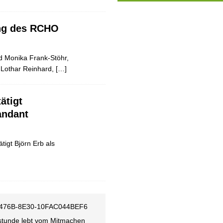
ung des RCHO
nd Monika Frank-Stöhr,
r Lothar Reinhard,
[…]
ätigt
ndant
igt Björn Erb als