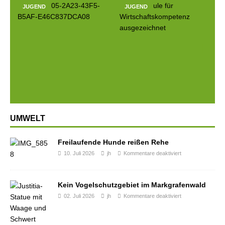
JUGEND
JUGEND
Prev
Next
ious
UMWELT
Freilaufende Hunde reißen Rehe
10. Juli 2026
jh
Kommentare deaktiviert
Kein Vogelschutzgebiet im Markgrafenwald
02. Juli 2026
jh
Kommentare deaktiviert