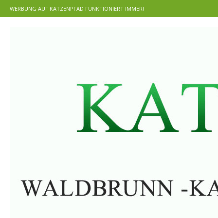
WERBUNG AUF KATZENPFAD FUNKTIONIERT IMMER!