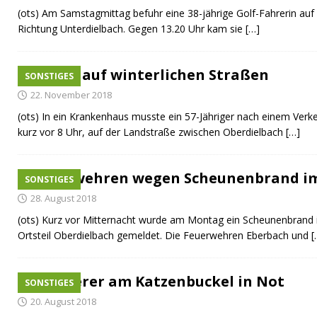
(ots) Am Samstagmittag befuhr eine 38-jährige Golf-Fahrerin auf
Richtung Unterdielbach. Gegen 13.20 Uhr kam sie
[…]
Unfall auf winterlichen Straßen
SONSTIGES
22. November 2018
(ots) In ein Krankenhaus musste ein 57-Jähriger nach einem Ver
kurz vor 8 Uhr, auf der Landstraße zwischen Oberdielbach
[…]
Feuerwehren wegen Scheunenbrand im
SONSTIGES
28. August 2018
(ots) Kurz vor Mitternacht wurde am Montag ein Scheunenbrand
Ortsteil Oberdielbach gemeldet. Die Feuerwehren Eberbach und
[
Wanderer am Katzenbuckel in Not
SONSTIGES
20. August 2018