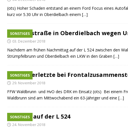
(ots) Hoher Schaden entstand an einem Ford Focus eines Autof
kurz vor 5.30 Uhr in Oberdielbach einem
[…]
Hauptstraße in Oberdielbach wegen Un
SONSTIGES
03. Dezember 2018
Nachdem am frühen Nachmittag auf der L 524 zwischen den Wald
Strümpfelbrunn und Oberdielbach ein LKW in den Graben
[…]
Zwei Verletzte bei Frontalzusammens
SONSTIGES
29. November 2018
FFW Waldbrunn und HvO des DRK im Einsatz (ots) Bei einem F
Waldbrunn sind am Mittwochabend ein 63-Jähriger und eine
[…]
Unfall auf der L 524
SONSTIGES
24. November 2018