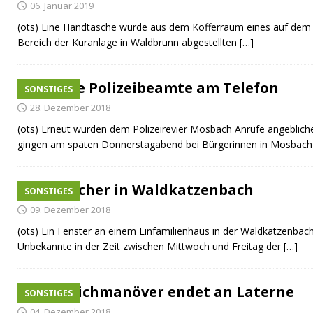
06. Januar 2019
[ 10. Juli 2026 ]
Freilaufende Hunde reißen Rehe
TO
(ots) Eine Handtasche wurde aus dem Kofferraum eines auf dem 
[ 08. Juli 2026 ]
Dorfgeschichte sichtbar gemacht
K
Bereich der Kuranlage in Waldbrunn abgestellten
[…]
[ 07. Juli 2026 ]
Sommerfest mit Fahrzeugweihe gefeie
[ 07. Juli 2026 ]
Durchfahrt für Individualverkehr verb
Falsche Polizeibeamte am Telefon
SONSTIGES
[ 05. August 2026 ]
Informationsabend zum Glasfase
28. Dezember 2018
(ots) Erneut wurden dem Polizeirevier Mosbach Anrufe angeblich
gingen am späten Donnerstagabend bei Bürgerinnen in Mosbac
Einbrecher in Waldkatzenbach
SONSTIGES
09. Dezember 2018
(ots) Ein Fenster an einem Einfamilienhaus in der Waldkatzenbac
Unbekannte in der Zeit zwischen Mittwoch und Freitag der
[…]
Ausweichmanöver endet an Laterne
SONSTIGES
04. Dezember 2018