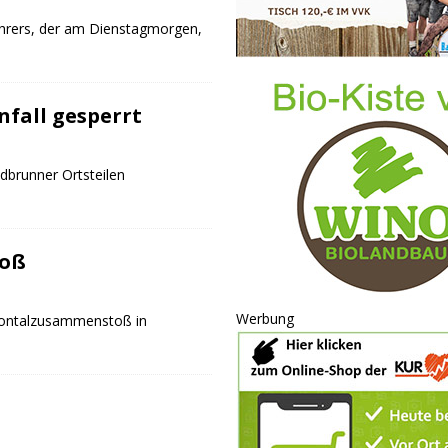
ahrers, der am Dienstagmorgen,
fall gesperrt
brunner Ortsteilen
toß
Werbung
rontalzusammenstoß in