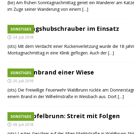
(be) Am frühen Sonntagnachmittag geriet ein Wanderer am Katze
im Zuge seiner Wanderung von einem
[…]
Rettungshubschrauber im Einsatz
SONSTIGES
24. Juli 2018
(ots) Mit dem Verdacht einer Rückenverletzung wurde die 18-jähr
Montagnachmittag in eine Klinik geflogen. Auch der
[…]
Flächenbrand einer Wiese
SONSTIGES
20. Juli 2018
(ots) Die Freiwillige Feuerwehr Waldbrunn rückte am Donnerstagm
einem Brand in der Wilhelmstraße in Weisbach aus. Dort
[…]
Strümpfelbrunn: Streit mit Folgen
SONSTIGES
09. Juli 2018
(ots) Lautes Geschrei auf der Alten Marktstraße in Waldbrunn-St