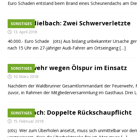
Euro Schaden entstand beim Brand eines Scheunendachs am Die
Unterdielbach: Zwei Schwerverletzte
SONSTIGES
13. April 2018
40.000.- Euro Schade (ots) Aus bislang unbekannter Ursache ger
nach 15 Uhr ein 27-jähriger Audi-Fahrer am Ortseingang
[…]
Feuerwehr wegen Ölspur im Einsatz
SONSTIGES
10. März 2018
Nachdem der Waldbrunner Gesamtlommandant der Feuerwehr, Mi
zuvor, in Rahmen der Mitgliederversammlung im Gasthaus Drei Li
Weisbach: Doppelte Rückschaupflicht
SONSTIGES
15. Februar 2018
(ots) Wer zum Überholen ansetzt, muss sich unmittelbar vor d