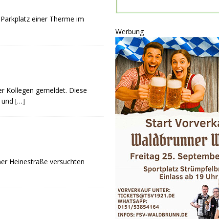
P
Parkplatz einer Therme im
ULTUR
Werbung
rt
GESELLSCHAFT
oten
SONSTIGES
r-Ausbau
WIRTSCHAFT
er Kollegen gemeldet. Diese
h und
[…]
her Heinestraße versuchten