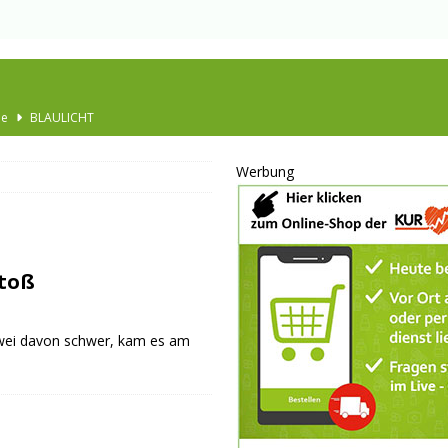
he
BLAULICHT
Ausbau
TOP
Werbung
nannt
SPORT
KULTUR
GESELLSCHAFT
stoß
BLAULICHT
BLAULICHT
 zwei davon schwer, kam es am
JUGEND
LSCHAFT
schränkt
SONSTIGES