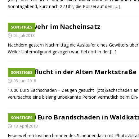
Sonntagabend, kurz nach 22 Uhr, die Polizei auf den
[…]
Feuerwehr im Nacheinsatz
SONSTIGES
05. Juli 2018
Nachdem gestern Nachmittag die Ausläufer eines Gewitters über
Weiler Unterhöllgrund gezogen war, fiel dort in der
[…]
Unfallflucht in der Alten Marktstraße
SONSTIGES
08. Juni 2018
1.000 Euro Sachschaden – Zeugen gesucht (ots)Sachschaden a
verursachte eine bislang unbekannte Person vermutlich beim Ein
100.000 Euro Brandschaden in Waldka
SONSTIGES
18. April 2018
Feuerwehren löschen brennendes Scheunendach mit Photovoltai