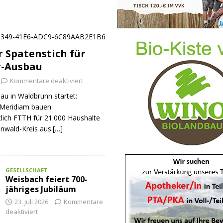
er Spatenstich für
r-Ausbau
Kommentare deaktiviert
au in Waldbrunn startet:
Meridiam bauen
tlich FTTH für 21.000 Haushalte
nwald-Kreis aus.[…]
GESELLSCHAFT
Weisbach feiert 700-
jähriges Jubiläum
23. Juli 2026
Kommentare
deaktiviert