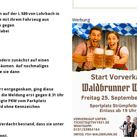
ULTUR
rt
GESELLSCHAFT
 auf der L 589 von Lohrbach in
e mit ihrem Fahrzeug aus
Werbung
oten
SONSTIGES
e gegen
dabei
r-Ausbau
WIRTSCHAFT
he
BLAULICHT
ondern zunächst auf einen
 räumen. Auf nochmaliges
e sie dann
rt entgegenkam, ging diese
 die Meldung erst gegen 8.31 Uhr
digte PKW vom Parkplatz
ld ohne Kennzeichen
Verdacht bestand, dass sie unter
nnt.