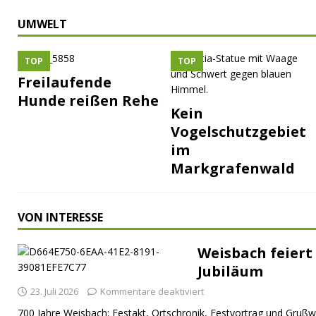
UMWELT
TOP
TOP
Freilaufende
Hunde reißen Rehe
Kein
Vogelschutzgebiet
im
Markgrafenwald
VON INTERESSE
Weisbach feiert 
Jubiläum
23. Juli 2026
Kommentare deaktiviert
700 Jahre Weisbach: Festakt, Ortschronik, Festvortrag und Grußw