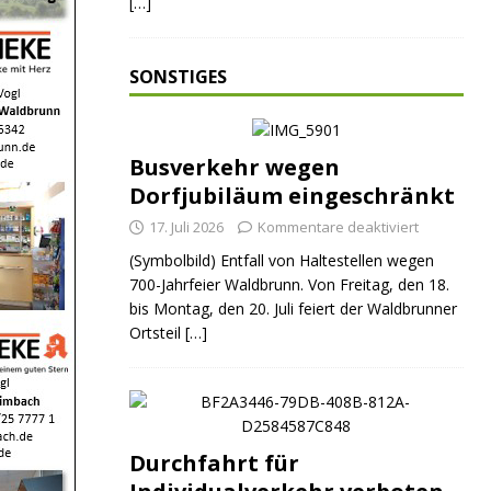
[…]
SONSTIGES
Busverkehr wegen
Dorfjubiläum eingeschränkt
17. Juli 2026
Kommentare deaktiviert
(Symbolbild) Entfall von Haltestellen wegen
ND
JUGEND
JUGEND
700-Jahrfeier Waldbrunn. Von Freitag, den 18.
bis Montag, den 20. Juli feiert der Waldbrunner
Ortsteil
[…]
Durchfahrt für