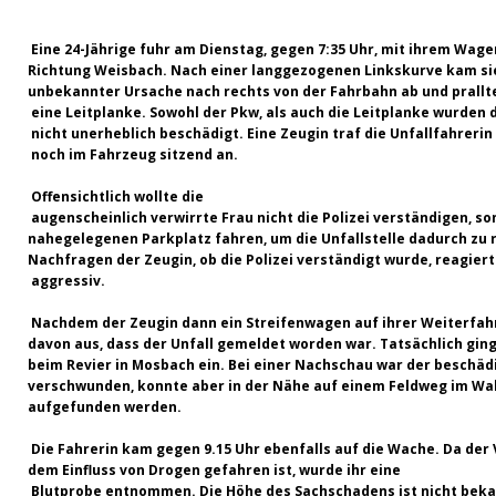
[ 08. Juli 2026 ]
Dorfgeschichte sichtbar gemacht
K
[ 07. Juli 2026 ]
Sommerfest mit Fahrzeugweihe gefeie
Eine 24-Jährige fuhr am Dienstag, gegen 7:35 Uhr, mit ihrem Wagen
Richtung Weisbach. Nach einer langgezogenen Linkskurve kam si
[ 07. Juli 2026 ]
Durchfahrt für Individualverkehr verb
unbekannter Ursache nach rechts von der Fahrbahn ab und prallt
eine Leitplanke. Sowohl der Pkw, als auch die Leitplanke wurden 
[ 05. August 2026 ]
Informationsabend zum Glasfase
nicht unerheblich beschädigt. Eine Zeugin traf die Unfallfahrerin
noch im Fahrzeug sitzend an.
[ 03. August 2026 ]
Vandalismus in evangelischer Kirc
Offensichtlich wollte die
augenscheinlich verwirrte Frau nicht die Polizei verständigen, s
nahegelegenen Parkplatz fahren, um die Unfallstelle dadurch zu
Nachfragen der Zeugin, ob die Polizei verständigt wurde, reagiert
aggressiv.
Nachdem der Zeugin dann ein Streifenwagen auf ihrer Weiterfah
davon aus, dass der Unfall gemeldet worden war. Tatsächlich ging
beim Revier in Mosbach ein. Bei einer Nachschau war der beschä
verschwunden, konnte aber in der Nähe auf einem Feldweg im Wa
aufgefunden werden.
Die Fahrerin kam gegen 9.15 Uhr ebenfalls auf die Wache. Da der 
dem Einfluss von Drogen gefahren ist, wurde ihr eine
Blutprobe entnommen. Die Höhe des Sachschadens ist nicht beka