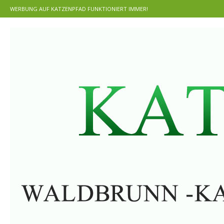
WERBUNG AUF KATZENPFAD FUNKTIONIERT IMMER!