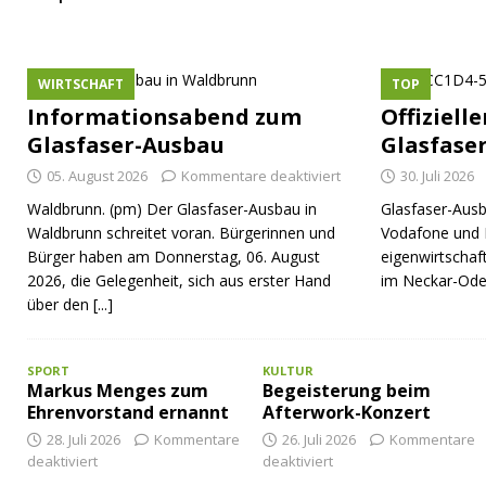
WIRTSCHAFT
TOP
Informationsabend zum
Offiziell
Glasfaser-Ausbau
Glasfase
05. August 2026
Kommentare deaktiviert
30. Juli 2026
Waldbrunn. (pm) Der Glasfaser-Ausbau in
Glasfaser-Ausb
Waldbrunn schreitet voran. Bürgerinnen und
Vodafone und 
Bürger haben am Donnerstag, 06. August
eigenwirtschaf
2026, die Gelegenheit, sich aus erster Hand
im Neckar-Ode
über den
[...]
SPORT
KULTUR
Markus Menges zum
Begeisterung beim
Ehrenvorstand ernannt
Afterwork-Konzert
28. Juli 2026
Kommentare
26. Juli 2026
Kommentare
deaktiviert
deaktiviert