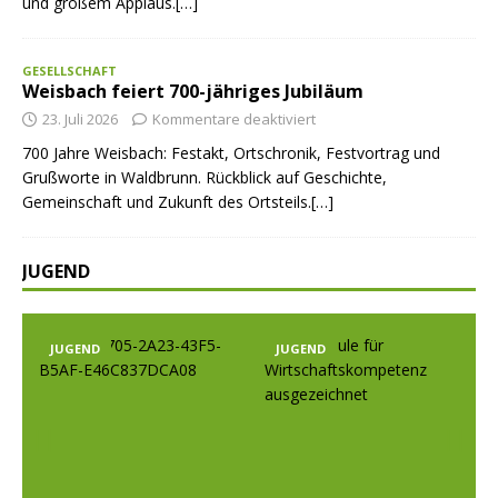
und großem Applaus.[…]
GESELLSCHAFT
Weisbach feiert 700-jähriges Jubiläum
23. Juli 2026
Kommentare deaktiviert
700 Jahre Weisbach: Festakt, Ortschronik, Festvortrag und
Grußworte in Waldbrunn. Rückblick auf Geschichte,
Gemeinschaft und Zukunft des Ortsteils.[…]
JUGEND
JUGEND
JUGEND
J
Prev
Nex
ious
t