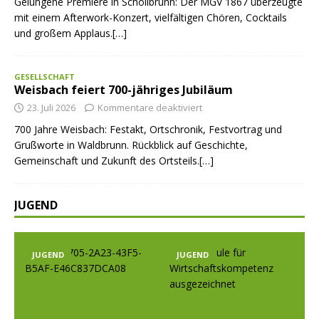
Gelungene Premiere in Schollbrunn: Der MGV 1867 überzeugte
mit einem Afterwork-Konzert, vielfältigen Chören, Cocktails
und großem Applaus.[…]
GESELLSCHAFT
Weisbach feiert 700-jähriges Jubiläum
23. Juli 2026
Kommentare deaktiviert
700 Jahre Weisbach: Festakt, Ortschronik, Festvortrag und
Grußworte in Waldbrunn. Rückblick auf Geschichte,
Gemeinschaft und Zukunft des Ortsteils.[…]
JUGEND
JUGEND
JUGEND