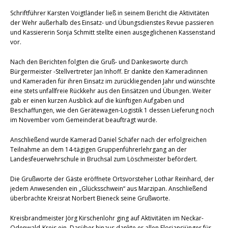
Schriftführer Karsten Voigtländer ließ in seinem Bericht die Aktivitäten
der Wehr außerhalb des Einsatz- und Übungsdienstes Revue passieren
und Kassiererin Sonja Schmitt stellte einen ausgeglichenen Kassenstand
vor.
Nach den Berichten folgten die Gruß- und Dankesworte durch
Bürgermeister -Stellvertreter Jan Inhoff. Er dankte den Kameradinnen
und Kameraden für ihren Einsatz im zurückliegenden Jahr und wünschte
eine stets unfallfreie Rückkehr aus den Einsätzen und Übungen. Weiter
gab er einen kurzen Ausblick auf die künftigen Aufgaben und
Beschaffungen, wie den Gerätewagen-Logistik 1 dessen Lieferung noch
im November vom Gemeinderat beauftragt wurde.
Anschließend wurde Kamerad Daniel Schäfer nach der erfolgreichen
Teilnahme an dem 14-tägigen Gruppenführerlehrgang an der
Landesfeuerwehrschule in Bruchsal zum Löschmeister befördert.
Die Grußworte der Gäste eröffnete Ortsvorsteher Lothar Reinhard, der
jedem Anwesenden ein „Glücksschwein“ aus Marzipan. Anschließend
überbrachte Kreisrat Norbert Bieneck seine Grußworte.
Kreisbrandmeister Jörg Kirschenlohr ging auf Aktivitäten im Neckar-
Odenwald-Kreis ein. Darüber hinaus dankte er allen Floriansjünger für