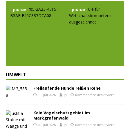
JUGEND
JUGEND
Prev
Nex
ious
t
UMWELT
Freilaufende Hunde reißen Rehe
10. Juli 2026
jh
Kommentare deaktiviert
Kein Vogelschutzgebiet im
Markgrafenwald
02. Juli 2026
jh
Kommentare deaktiviert