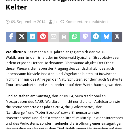
Kelter
09. September 2014
jh
Kommentare deaktiviert
Waldbrunn
. Seit mehr als 20 Jahren engagiert sich der NABU
Waldbrunn für den Erhalt der im Odenwald typischen Streuobstwiesen,
indem er jeden Herbst Hochstamm-Obstbäume abgibt. Der Erhalt
dieser Wiesen, die neben der Prägung des Landschaftsbildes auch
Lebensraum für viele Insekten- und Vogelarten bieten, ist inzwischen
nicht mehr nur das Anliegen der Naturschützer, sondern auch Gastwirte,
Tourismusanbieter und vieler anderer auf dem Winterhauch geworden.
Und so stehen am Samstag, den 27.09.14, beim traditionellen
Mostpressen des NABU Waldbrunn nicht nur die alten Apfelsorten wie
die Streuobstsorte des Jahres 2014, die „Goldrenette“, der
“Landberger” und “Roter Boskop” sowie Birnensorten wie
“Pastorenbirne” und die “Brettacher Birne” im Mittelpunkt des Interesses
und des Verkostens, sondern vielmehr die Eröffnung einer einzigartigen
Veranstaltungsreihe unter dem Titel Waldbrunner Mostwochen auf dem