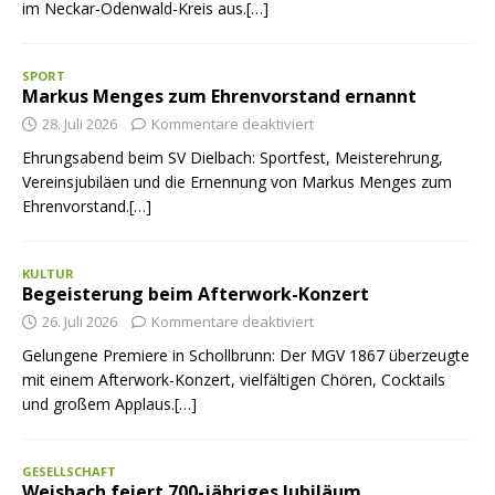
im Neckar-Odenwald-Kreis aus.[…]
SPORT
Markus Menges zum Ehrenvorstand ernannt
28. Juli 2026
Kommentare deaktiviert
Ehrungsabend beim SV Dielbach: Sportfest, Meisterehrung,
Vereinsjubiläen und die Ernennung von Markus Menges zum
Ehrenvorstand.[…]
KULTUR
Begeisterung beim Afterwork-Konzert
26. Juli 2026
Kommentare deaktiviert
Gelungene Premiere in Schollbrunn: Der MGV 1867 überzeugte
mit einem Afterwork-Konzert, vielfältigen Chören, Cocktails
und großem Applaus.[…]
GESELLSCHAFT
Weisbach feiert 700-jähriges Jubiläum