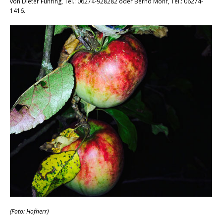
von Dieter Führing, Tel.: 06274-928282 oder Bernd Mohr, Tel.: 06274-
1416.
(Foto: Hofherr)