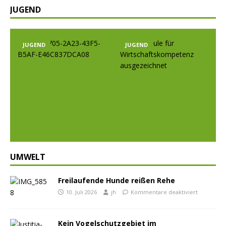
JUGEND
JUGEND
JUGEND
Prev
Nex
ious
t
UMWELT
Freilaufende Hunde reißen Rehe
10. Juli 2026
jh
Kommentare deaktiviert
Kein Vogelschutzgebiet im