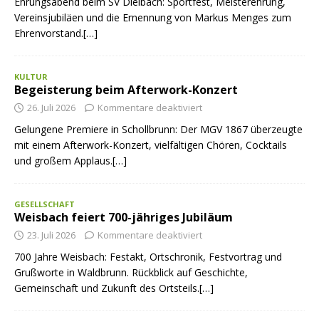
Ehrungsabend beim SV Dielbach: Sportfest, Meisterehrung,
Vereinsjubiläen und die Ernennung von Markus Menges zum
Ehrenvorstand.[…]
KULTUR
Begeisterung beim Afterwork-Konzert
26. Juli 2026
Kommentare deaktiviert
Gelungene Premiere in Schollbrunn: Der MGV 1867 überzeugte
mit einem Afterwork-Konzert, vielfältigen Chören, Cocktails
und großem Applaus.[…]
GESELLSCHAFT
Weisbach feiert 700-jähriges Jubiläum
23. Juli 2026
Kommentare deaktiviert
700 Jahre Weisbach: Festakt, Ortschronik, Festvortrag und
Grußworte in Waldbrunn. Rückblick auf Geschichte,
Gemeinschaft und Zukunft des Ortsteils.[…]