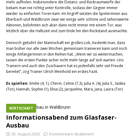
mehr aufholen. Insbesondere die Distanz- und Rückraumwürfe der
bekam man nie richtig unter Kontrolle, sodass der Gegner immer
wieder zu einfachen Toren kam. Im Angriff setzten die Spielerinnen aus
Eberbach und Waldbrunn zwar wir einige sehr schöne und sehenswerte
Aktionen, belohnten sich aber dann nicht immer mit einem Tor, was
letztlich über die Halbzeit und zum Ende hin den Rückstand ausmachte.
Dennoch gebührt der Mannschaft ein großes Lob, bedenkt man, dass
man bisher nur alle zwei Wochen gemeinsam trainieren kann und noch
einige Anfängerinnen in den Reihen hat. „Wenn wir so weitermachen,
lassen die ersten Punkte sicher nicht mehr lange auf sich warten. Uns
Trainern und auch den Zuschauern hat es jedenfalls sehr viel Freude
bereitet“, zog Trainer Ulrich Weinhold ein erstes Fazit.
Es spielten:
Emilie (4, 1), Cherin, Celine (7,3), Julia A. (4), Julia S., Saskia
(Tor), Hannah, Sophie (1), Elisa (2), Jacqueline, Mara, Jana, Laura (Tor)
WIRTSCHAFT
Informationsabend zum Glasfaser-
Ausbau
05. August 2026
Kommentare deaktiviert