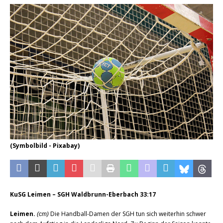
(Symbolbild - Pixabay)
KuSG Leimen – SGH Waldbrunn-Eberbach 33:17
Leimen.
Die Handball-Damen der SGH tun sich weiterhin schwer
(cm)