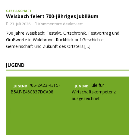
GESELLSCHAFT
Weisbach feiert 700-jähriges Jubiläum
23. Juli 2026
Kommentare deaktiviert
700 Jahre Weisbach: Festakt, Ortschronik, Festvortrag und
Grußworte in Waldbrunn. Rückblick auf Geschichte,
Gemeinschaft und Zukunft des Ortsteils.[…]
JUGEND
JUGEND
JUGEND
Prev
Nex
ious
t