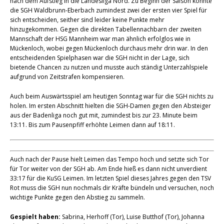
nach dem Aufstieg in die Landesliga Nord. Zu Beginn der Saison konnte
die SGH Waldbrunn-Eberbach zumindest zwei der ersten vier Spiel für
sich entscheiden, seither sind leider keine Punkte mehr
hinzugekommen. Gegen die direkten Tabellennachbarn der zweiten
Mannschaft der HSG Mannheim war man ähnlich erfolglos wie in
Mückenloch, wobei gegen Mückenloch durchaus mehr drin war. In den
entscheidenden Spielphasen war die SGH nicht in der Lage, sich
bietende Chancen zu nutzen und musste auch ständig Unterzahlspiele
aufgrund von Zeitstrafen kompensieren.
Auch beim Auswärtsspiel am heutigen Sonntag war für die SGH nichts zu
holen. Im ersten Abschnitt hielten die SGH-Damen gegen den Absteiger
aus der Badenliga noch gut mit, zumindest bis zur 23. Minute beim
13:11. Bis zum Pausenpfiff erhöhte Leimen dann auf 18:11.
Auch nach der Pause hielt Leimen das Tempo hoch und setzte sich Tor
für Tor weiter von der SGH ab. Am Ende hieß es dann nicht unverdient
33:17 für die KuSG Leimen. Im letzten Spiel dieses Jahres gegen den TSV
Rot muss die SGH nun nochmals dir Kräfte bündeln und versuchen, noch
wichtige Punkte gegen den Abstieg zu sammeln.
Gespielt haben:
Sabrina, Herhoff (Tor), Luise Butthof (Tor), Johanna