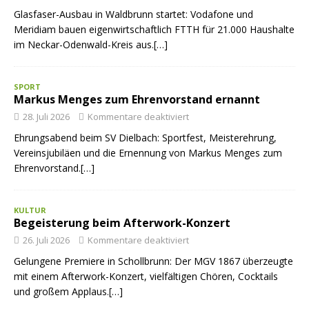
Glasfaser-Ausbau in Waldbrunn startet: Vodafone und
Meridiam bauen eigenwirtschaftlich FTTH für 21.000 Haushalte
im Neckar-Odenwald-Kreis aus.[…]
SPORT
Markus Menges zum Ehrenvorstand ernannt
28. Juli 2026
Kommentare deaktiviert
Ehrungsabend beim SV Dielbach: Sportfest, Meisterehrung,
Vereinsjubiläen und die Ernennung von Markus Menges zum
Ehrenvorstand.[…]
KULTUR
Begeisterung beim Afterwork-Konzert
26. Juli 2026
Kommentare deaktiviert
Gelungene Premiere in Schollbrunn: Der MGV 1867 überzeugte
mit einem Afterwork-Konzert, vielfältigen Chören, Cocktails
und großem Applaus.[…]