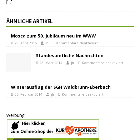
[…]
ÄHNLICHE ARTIKEL
Mosca zum 50. Jubiläum neu im WWW
29. April 2016
jh
Kommentare deaktiviert
Standesamtliche Nachrichten
28. März 2014
jh
Kommentare deaktiviert
Winterausflug der SGH Waldbrunn-Eberbach
05. Februar 2014
jh
Kommentare deaktiviert
Werbung