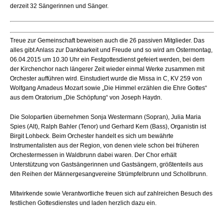
derzeit 32 Sängerinnen und Sänger.
Treue zur Gemeinschaft beweisen auch die 26 passiven Mitglieder. Das
alles gibt Anlass zur Dankbarkeit und Freude und so wird am Ostermontag,
06.04.2015 um 10.30 Uhr ein Festgottesdienst gefeiert werden, bei dem
der Kirchenchor nach längerer Zeit wieder einmal Werke zusammen mit
Orchester aufführen wird. Einstudiert wurde die Missa in C, KV 259 von
Wolfgang Amadeus Mozart sowie „Die Himmel erzählen die Ehre Gottes“
aus dem Oratorium „Die Schöpfung“ von Joseph Haydn.
Die Solopartien übernehmen Sonja Westermann (Sopran), Julia Maria
Spies (Alt), Ralph Bahler (Tenor) und Gerhard Kern (Bass), Organistin ist
Birgit Lohbeck. Beim Orchester handelt es sich um bewährte
Instrumentalisten aus der Region, von denen viele schon bei früheren
Orchestermessen in Waldbrunn dabei waren. Der Chor erhält
Unterstützung von Gastsängerinnen und Gastsängern, größtenteils aus
den Reihen der Männergesangvereine Strümpfelbrunn und Schollbrunn.
Mitwirkende sowie Verantwortliche freuen sich auf zahlreichen Besuch des
festlichen Gottesdienstes und laden herzlich dazu ein.