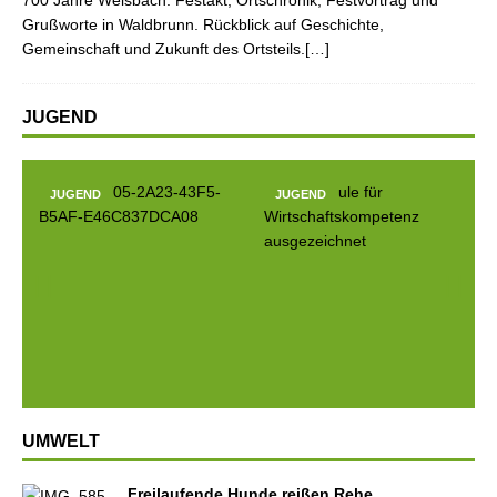
700 Jahre Weisbach: Festakt, Ortschronik, Festvortrag und
Grußworte in Waldbrunn. Rückblick auf Geschichte,
Gemeinschaft und Zukunft des Ortsteils.[…]
JUGEND
JUGEND
JUGEND
Prev
Next
ious
UMWELT
Freilaufende Hunde reißen Rehe