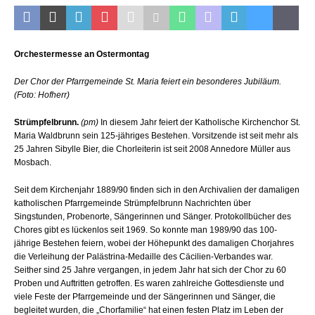
Orchestermesse an Ostermontag
Der Chor der Pfarrgemeinde St. Maria feiert ein besonderes Jubiläum.
(Foto: Hofherr)
Strümpfelbrunn.
(pm)
In diesem Jahr feiert der Katholische Kirchenchor St.
Maria Waldbrunn sein 125-jähriges Bestehen. Vorsitzende ist seit mehr als
25 Jahren Sibylle Bier, die Chorleiterin ist seit 2008 Annedore Müller aus
Mosbach.
Seit dem Kirchenjahr 1889/90 finden sich in den Archivalien der damaligen
katholischen Pfarrgemeinde Strümpfelbrunn Nachrichten über
Singstunden, Probenorte, Sängerinnen und Sänger. Protokollbücher des
Chores gibt es lückenlos seit 1969. So konnte man 1989/90 das 100-
jährige Bestehen feiern, wobei der Höhepunkt des damaligen Chorjahres
die Verleihung der Palästrina-Medaille des Cäcilien-Verbandes war.
Seither sind 25 Jahre vergangen, in jedem Jahr hat sich der Chor zu 60
Proben und Auftritten getroffen. Es waren zahlreiche Gottesdienste und
viele Feste der Pfarrgemeinde und der Sängerinnen und Sänger, die
begleitet wurden, die „Chorfamilie“ hat einen festen Platz im Leben der