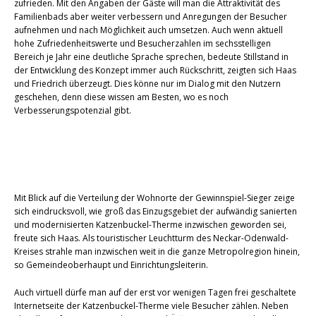
zufrieden. Mit den Angaben der Gäste will man die Attraktivität des
Familienbads aber weiter verbessern und Anregungen der Besucher
aufnehmen und nach Möglichkeit auch umsetzen. Auch wenn aktuell
hohe Zufriedenheitswerte und Besucherzahlen im sechsstelligen
Bereich je Jahr eine deutliche Sprache sprechen, bedeute Stillstand in
der Entwicklung des Konzept immer auch Rückschritt, zeigten sich Haas
und Friedrich überzeugt. Dies könne nur im Dialog mit den Nutzern
geschehen, denn diese wissen am Besten, wo es noch
Verbesserungspotenzial gibt.
Mit Blick auf die Verteilung der Wohnorte der Gewinnspiel-Sieger zeige
sich eindrucksvoll, wie groß das Einzugsgebiet der aufwändig sanierten
und modernisierten Katzenbuckel-Therme inzwischen geworden sei,
freute sich Haas. Als touristischer Leuchtturm des Neckar-Odenwald-
Kreises strahle man inzwischen weit in die ganze Metropolregion hinein,
so Gemeindeoberhaupt und Einrichtungsleiterin.
Auch virtuell dürfe man auf der erst vor wenigen Tagen frei geschaltete
Internetseite der Katzenbuckel-Therme viele Besucher zählen. Neben