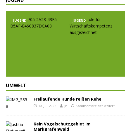
JUGEND
JUGEND
Prev
Nex
ious
t
UMWELT
Freilaufende Hunde reißen Rehe
10. Juli 2026
jh
Kommentare deaktiviert
Kein Vogelschutzgebiet im
Markgrafenwald