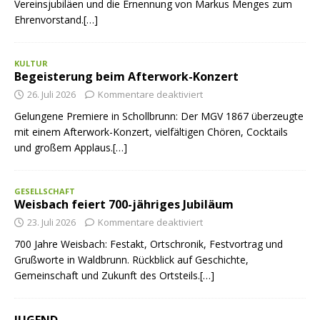
Vereinsjubiläen und die Ernennung von Markus Menges zum
Ehrenvorstand.[…]
KULTUR
Begeisterung beim Afterwork-Konzert
26. Juli 2026
Kommentare deaktiviert
Gelungene Premiere in Schollbrunn: Der MGV 1867 überzeugte
mit einem Afterwork-Konzert, vielfältigen Chören, Cocktails
und großem Applaus.[…]
GESELLSCHAFT
Weisbach feiert 700-jähriges Jubiläum
23. Juli 2026
Kommentare deaktiviert
700 Jahre Weisbach: Festakt, Ortschronik, Festvortrag und
Grußworte in Waldbrunn. Rückblick auf Geschichte,
Gemeinschaft und Zukunft des Ortsteils.[…]
JUGEND