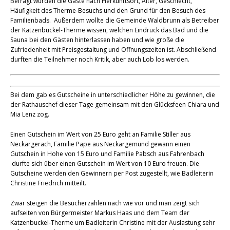
Befragt wurden die Gäste nach Herkunftsort, Alter, Geschlecht,
Häufigkeit des Therme-Besuchs und den Grund für den Besuch des
Familienbads. Außerdem wollte die Gemeinde Waldbrunn als Betreiber
der Katzenbuckel-Therme wissen, welchen Eindruck das Bad und die
Sauna bei den Gästen hinterlassen haben und wie große die
Zufriedenheit mit Preisgestaltung und Öffnungszeiten ist. Abschließend
durften die Teilnehmer noch Kritik, aber auch Lob los werden.
Bei dem gab es Gutscheine in unterschiedlicher Höhe zu gewinnen, die
der Rathauschef dieser Tage gemeinsam mit den Glücksfeen Chiara und
Mia Lenz zog.
Einen Gutschein im Wert von 25 Euro geht an Familie Stiller aus
Neckargerach, Familie Pape aus Neckargemünd gewann einen
Gutschein in Hohe von 15 Euro und Familie Pabsch aus Fahrenbach
durfte sich über einen Gutschein im Wert von 10 Euro freuen. Die
Gutscheine werden den Gewinnern per Post zugestellt, wie Badleiterin
Christine Friedrich mitteilt.
Zwar steigen die Besucherzahlen nach wie vor und man zeigt sich
aufseiten von Bürgermeister Markus Haas und dem Team der
Katzenbuckel-Therme um Badleiterin Christine mit der Auslastung sehr