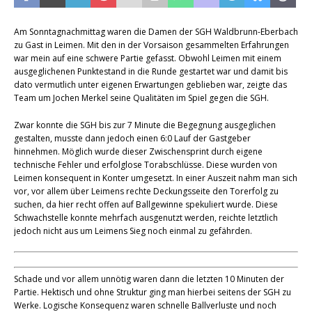
Am Sonntagnachmittag waren die Damen der SGH Waldbrunn-Eberbach
zu Gast in Leimen. Mit den in der Vorsaison gesammelten Erfahrungen
war mein auf eine schwere Partie gefasst. Obwohl Leimen mit einem
ausgeglichenen Punktestand in die Runde gestartet war und damit bis
dato vermutlich unter eigenen Erwartungen geblieben war, zeigte das
Team um Jochen Merkel seine Qualitäten im Spiel gegen die SGH.
Zwar konnte die SGH bis zur 7 Minute die Begegnung ausgeglichen
gestalten, musste dann jedoch einen 6:0 Lauf der Gastgeber
hinnehmen. Möglich wurde dieser Zwischensprint durch eigene
technische Fehler und erfolglose Torabschlüsse. Diese wurden von
Leimen konsequent in Konter umgesetzt. In einer Auszeit nahm man sich
vor, vor allem über Leimens rechte Deckungsseite den Torerfolg zu
suchen, da hier recht offen auf Ballgewinne spekuliert wurde. Diese
Schwachstelle konnte mehrfach ausgenutzt werden, reichte letztlich
jedoch nicht aus um Leimens Sieg noch einmal zu gefährden.
Schade und vor allem unnötig waren dann die letzten 10 Minuten der
Partie. Hektisch und ohne Struktur ging man hierbei seitens der SGH zu
Werke. Logische Konsequenz waren schnelle Ballverluste und noch