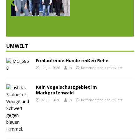
Prev
Nex
ious
t
UMWELT
Freilaufende Hunde reißen Rehe
10. Juli 2026
jh
Kommentare deaktiviert
Kein Vogelschutzgebiet im
Markgrafenwald
02. Juli 2026
jh
Kommentare deaktiviert