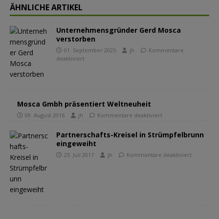
ÄHNLICHE ARTIKEL
Unternehmensgründer Gerd Mosca
verstorben
01. September 2025
jh
Kommentare
deaktiviert
Mosca Gmbh präsentiert Weltneuheit
09. August 2016
jh
Kommentare deaktiviert
Partnerschafts-Kreisel in Strümpfelbrunn
eingeweiht
23. Juli 2017
jh
Kommentare deaktiviert