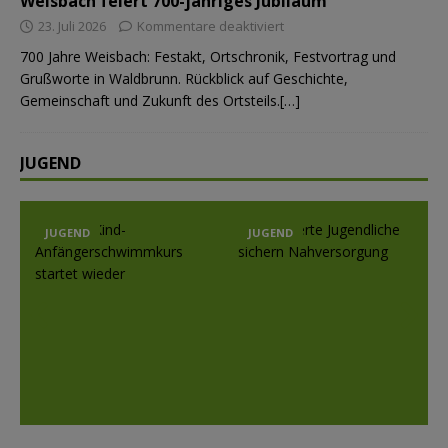
Weisbach feiert 700-jähriges Jubiläum
23. Juli 2026
Kommentare deaktiviert
700 Jahre Weisbach: Festakt, Ortschronik, Festvortrag und
Grußworte in Waldbrunn. Rückblick auf Geschichte,
Gemeinschaft und Zukunft des Ortsteils.[…]
JUGEND
JUGEND
JUGEND
Prev
Nex
ious
t