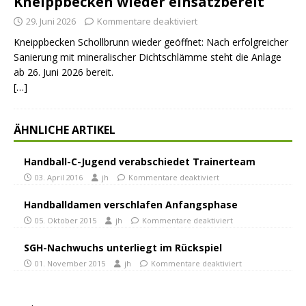
Kneippbecken wieder einsatzbereit
29. Juni 2026
Kommentare deaktiviert
Kneippbecken Schollbrunn wieder geöffnet: Nach erfolgreicher
Sanierung mit mineralischer Dichtschlämme steht die Anlage
ab 26. Juni 2026 bereit.
[…]
ÄHNLICHE ARTIKEL
Handball-C-Jugend verabschiedet Trainerteam
03. April 2016
jh
Kommentare deaktiviert
Handballdamen verschlafen Anfangsphase
05. Oktober 2015
jh
Kommentare deaktiviert
SGH-Nachwuchs unterliegt im Rückspiel
01. November 2015
jh
Kommentare deaktiviert