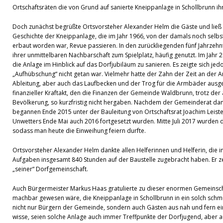
Ortschaftsräten die von Grund auf sanierte Kneippanlage in Schollbrunn 
Doch zunächst begrüßte Ortsvorsteher Alexander Helm die Gäste und ließ 
Geschichte der Kneippanlage, die im Jahr 1966, von der damals noch sel
erbaut worden war, Revue passieren. In den zurückliegenden fünf Jahrzeh
ihrer unmittelbaren Nachbarschaft zum Spielplatz, häufig genutzt. Im Jahr 
die Anlage im Hinblick auf das Dorfjubiläum zu sanieren. Es zeigte sich jedo
„Aufhübschung“ nicht getan war. Vielmehr hatte der Zahn der Zeit an der 
Ableitung, aber auch das Laufbecken und der Trog für die Armbäder ausg
finanzieller Kraftakt, den die Finanzen der Gemeinde Waldbrunn, trotz de
Bevölkerung, so kurzfristig nicht hergaben. Nachdem der Gemeinderat dann 
begannen Ende 2015 unter der Bauleitung von Ortschaftsrat Joachim Leister
Unwetters Ende Mai auch 2016 fortgesetzt wurden. Mitte Juli 2017 wurden d
sodass man heute die Einweihung feiern durfte.
Ortsvorsteher Alexander Helm dankte allen Helferinnen und Helferin, die in 
Aufgaben insgesamt 840 Stunden auf der Baustelle zugebracht haben. Er zei
„seiner“ Dorfgemeinschaft.
Auch Bürgermeister Markus Haas gratulierte zu dieser enormen Gemeinscha
machbar gewesen wäre, die Kneippanlage in Schollbrunn in ein solch schm
nicht nur Bürgern der Gemeinde, sondern auch Gästen aus nah und fern ein
wisse, seien solche Anlage auch immer Treffpunkte der Dorfjugend, aber a