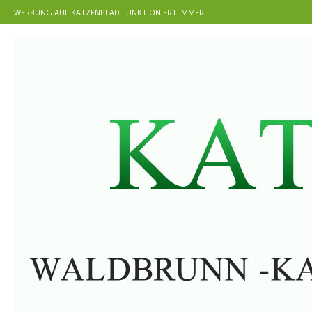
WERBUNG AUF KATZENPFAD FUNKTIONIERT IMMER!