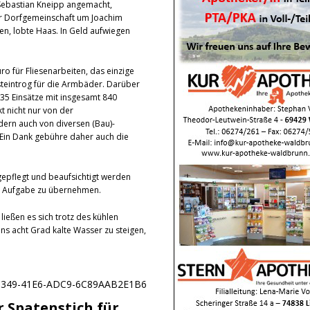
 Sebastian Kneipp angemacht,
der Dorfgemeinschaft um Joachim
en, lobte Haas. In Geld aufwiegen
o für Fliesenarbeiten, das einzige
teintrog für die Armbäder. Darüber
35 Einsätze mit insgesamt 840
t nicht nur von der
ern auch von diversen (Bau)-
. Ein Dank gebühre daher auch die
gepflegt und beaufsichtigt werden
ese Aufgabe zu übernehmen.
ießen es sich trotz des kühlen
s acht Grad kalte Wasser zu steigen,
er Spatenstich für