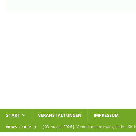
START
VERANSTALTUNGEN
IMPRESSUM
[ 30. Juli 2026 ]
Offizieller Spatenstich für Glasfaser-
NEWS TICKER