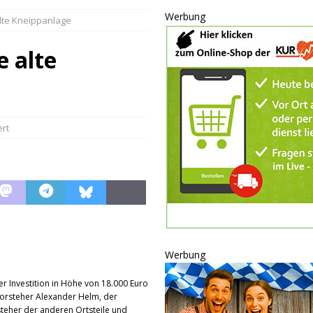
nannt
SPORT
Werbung
alte Kneippanlage
KULTUR
GESELLSCHAFT
e alte
BLAULICHT
BLAULICHT
JUGEND
rt
LSCHAFT
schränkt
SONSTIGES
P
ULTUR
rt
GESELLSCHAFT
Werbung
oten
SONSTIGES
r Investition in Höhe von 18.000 Euro
r-Ausbau
WIRTSCHAFT
orsteher Alexander Helm, der
teher der anderen Ortsteile und
he
BLAULICHT