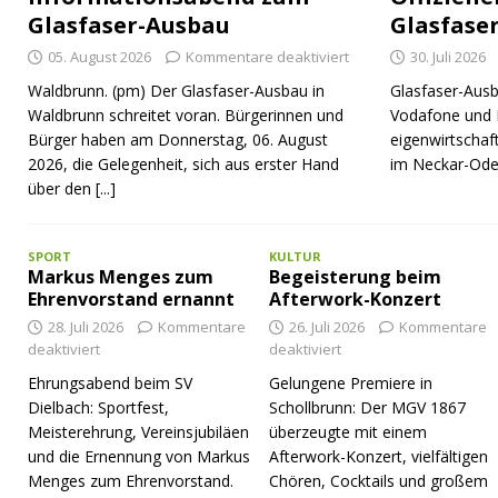
Glasfaser-Ausbau
Glasfase
05. August 2026
Kommentare deaktiviert
30. Juli 2026
Waldbrunn. (pm) Der Glasfaser-Ausbau in
Glasfaser-Ausb
Waldbrunn schreitet voran. Bürgerinnen und
Vodafone und 
Bürger haben am Donnerstag, 06. August
eigenwirtschaf
2026, die Gelegenheit, sich aus erster Hand
im Neckar-Ode
über den
[...]
SPORT
KULTUR
Markus Menges zum
Begeisterung beim
Ehrenvorstand ernannt
Afterwork-Konzert
28. Juli 2026
Kommentare
26. Juli 2026
Kommentare
deaktiviert
deaktiviert
Ehrungsabend beim SV
Gelungene Premiere in
Dielbach: Sportfest,
Schollbrunn: Der MGV 1867
Meisterehrung, Vereinsjubiläen
überzeugte mit einem
und die Ernennung von Markus
Afterwork-Konzert, vielfältigen
Menges zum Ehrenvorstand.
Chören, Cocktails und großem