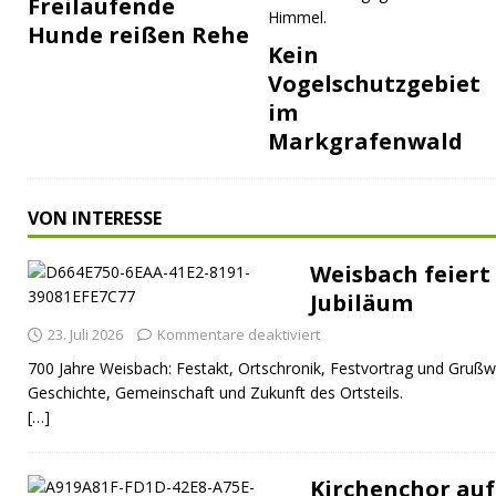
Freilaufende
Hunde reißen Rehe
Kein
Vogelschutzgebiet
im
Markgrafenwald
VON INTERESSE
Weisbach feiert 
Jubiläum
23. Juli 2026
Kommentare deaktiviert
700 Jahre Weisbach: Festakt, Ortschronik, Festvortrag und Grußw
Geschichte, Gemeinschaft und Zukunft des Ortsteils.
[…]
Kirchenchor auf