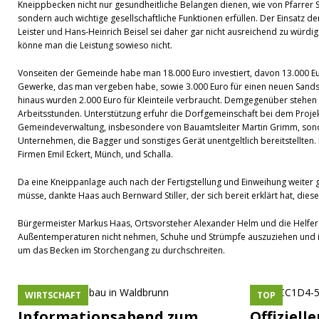
Kneippbecken nicht nur gesundheitliche Belangen dienen, wie von Pfarrer
sondern auch wichtige gesellschaftliche Funktionen erfüllen. Der Einsatz 
Leister und Hans-Heinrich Beisel sei daher gar nicht ausreichend zu würdig
könne man die Leistung sowieso nicht.
Vonseiten der Gemeinde habe man 18.000 Euro investiert, davon 13.000 Eur
Gewerke, das man vergeben habe, sowie 3.000 Euro für einen neuen Sands
hinaus wurden 2.000 Euro für Kleinteile verbraucht. Demgegenüber stehen 
Arbeitsstunden. Unterstützung erfuhr die Dorfgemeinschaft bei dem Projek
Gemeindeverwaltung, insbesondere von Bauamtsleiter Martin Grimm, sond
Unternehmen, die Bagger und sonstiges Gerät unentgeltlich bereitstellten
Firmen Emil Eckert, Münch, und Schalla.
Da eine Kneippanlage auch nach der Fertigstellung und Einweihung weiter 
müsse, dankte Haas auch Bernward Stiller, der sich bereit erklärt hat, di
Bürgermeister Markus Haas, Ortsvorsteher Alexander Helm und die Helfer l
Außentemperaturen nicht nehmen, Schuhe und Strümpfe auszuziehen und in
um das Becken im Storchengang zu durchschreiten.
WIRTSCHAFT
TOP
Informationsabend zum
Offiziell