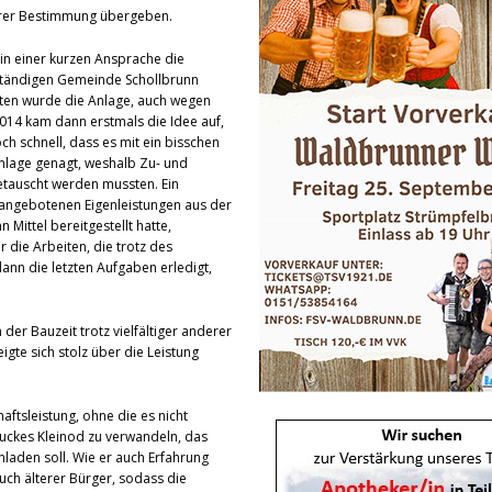
ihrer Bestimmung übergeben.
in einer kurzen Ansprache die
bständigen Gemeinde Schollbrunn
nten wurde die Anlage, auch wegen
2014 kam dann erstmals die Idee auf,
ch schnell, dass es mit ein bisschen
Anlage genagt, weshalb Zu- und
etauscht werden mussten. Ein
r angebotenen Eigenleistungen aus der
Mittel bereitgestellt hatte,
 die Arbeiten, die trotz des
ann die letzten Aufgaben erledigt,
der Bauzeit trotz vielfältiger anderer
gte sich stolz über die Leistung
ftsleistung, ohne die es nicht
uckes Kleinod zu verwandeln, das
laden soll. Wie er auch Erfahrung
uch älterer Bürger, sodass die