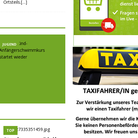
Ortsteils.[…]
JUGEND
JUGEND
JUGE
TOP